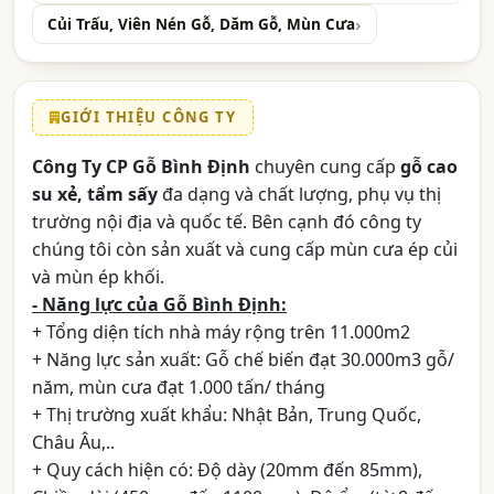
Củi Trấu, Viên Nén Gỗ, Dăm Gỗ, Mùn Cưa
GIỚI THIỆU CÔNG TY
Công Ty CP Gỗ Bình Định
chuyên cung cấp
gỗ cao
su xẻ, tẩm sấy
đa dạng và chất lượng, phụ vụ thị
trường nội địa và quốc tế. Bên cạnh đó công ty
chúng tôi còn sản xuất và cung cấp mùn cưa ép củi
và mùn ép khối.
- Năng lực của Gỗ Bình Định:
+ Tổng diện tích nhà máy rộng trên 11.000m2
+ Năng lực sản xuất: Gỗ chế biến đạt 30.000m3 gỗ/
năm, mùn cưa đạt 1.000 tấn/ tháng
+ Thị trường xuất khẩu: Nhật Bản, Trung Quốc,
Châu Âu,..
+ Quy cách hiện có: Độ dày (20mm đến 85mm),