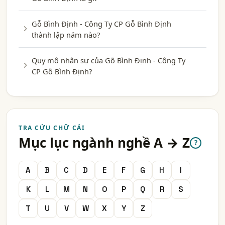
Gỗ Bình Định - Công Ty CP Gỗ Bình Định
thành lập năm nào?
Quy mô nhân sự của Gỗ Bình Định - Công Ty
CP Gỗ Bình Định?
TRA CỨU CHỮ CÁI
Mục lục ngành nghề A → Z
?
A
B
C
D
E
F
G
H
I
K
L
M
N
O
P
Q
R
S
T
U
V
W
X
Y
Z