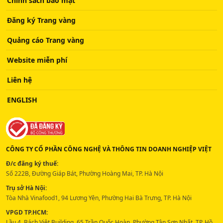
Chính sách bảo mật
Đăng ký Trang vàng
Quảng cáo Trang vàng
Website miễn phí
Liên hệ
ENGLISH
CÔNG TY CỔ PHẦN CÔNG NGHỆ VÀ THÔNG TIN DOANH NGHIỆP VIỆT
Đ/c đăng ký thuế:
Số 222B, Đường Giáp Bát, Phường Hoàng Mai, TP. Hà Nội
Trụ sở Hà Nội:
Tòa Nhà Vinafood1, 94 Lương Yên, Phường Hai Bà Trưng, TP. Hà Nội
VPGD TP.HCM:
Lầu 4, Bách Việt Building, 65 Trần Quốc Hoàn, Phường Tân Sơn Nhất, TP. Hồ