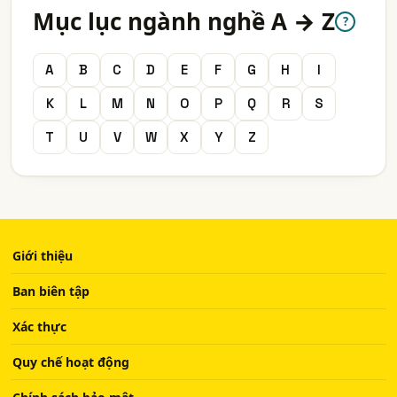
Mục lục ngành nghề A → Z
?
A
B
C
D
E
F
G
H
I
K
L
M
N
O
P
Q
R
S
T
U
V
W
X
Y
Z
Giới thiệu
Ban biên tập
Xác thực
Quy chế hoạt động