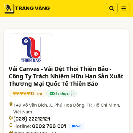
TRANG VÀNG
Vải Canvas - Vải Dệt Thoi Thiên Bảo -
Công Ty Trách Nhiệm Hữu Hạn Sản Xuất
Thương Mại Quốc Tế Thiên Bảo
Tài trợ
Xác thực
?
149 Võ Văn Bích, X. Phú Hòa Đông,
TP. Hồ Chí Minh
,
Việt Nam
(028) 22212121
Hotline:
0902 766 001
Zalo