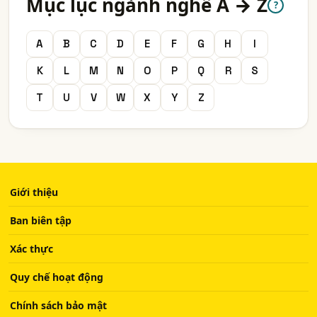
Mục lục ngành nghề A → Z
?
A
B
C
D
E
F
G
H
I
K
L
M
N
O
P
Q
R
S
T
U
V
W
X
Y
Z
Giới thiệu
Ban biên tập
Xác thực
Quy chế hoạt động
Chính sách bảo mật