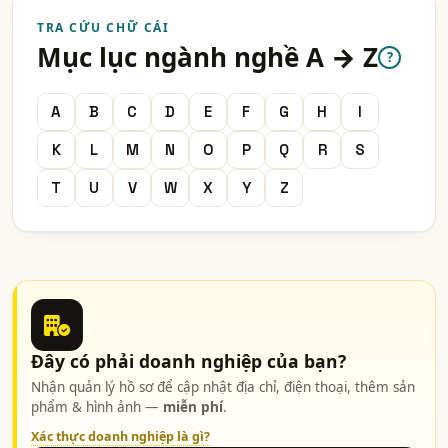
TRA CỨU CHỮ CÁI
Mục lục ngành nghề A → Z
?
A
B
C
D
E
F
G
H
I
K
L
M
N
O
P
Q
R
S
T
U
V
W
X
Y
Z
Đây có phải doanh nghiệp của bạn?
Nhận quản lý hồ sơ để cập nhật địa chỉ, điện thoại, thêm sản
phẩm & hình ảnh —
miễn phí
.
Xác thực doanh nghiệp là gì?