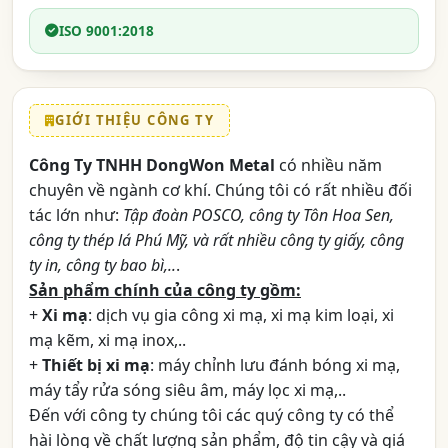
ISO 9001:2018
GIỚI THIỆU CÔNG TY
Công Ty TNHH DongWon Metal
có nhiều năm
chuyên về ngành cơ khí. Chúng tôi có rất nhiều đối
tác lớn như:
Tập đoàn POSCO, công ty Tôn Hoa Sen,
công ty thép lá Phú Mỹ, và rất nhiều công ty giấy, công
ty in, công ty bao bì,..
.
Sản phẩm chính của công ty gồm:
+
Xi mạ
: dịch vụ gia công xi mạ, xi mạ kim loại, xi
mạ kẽm, xi mạ inox,..
+
Thiết bị xi mạ
: máy chỉnh lưu đánh bóng xi mạ,
máy tẩy rửa sóng siêu âm, máy lọc xi mạ,..
Đến với công ty chúng tôi các quý công ty có thể
hài lòng về chất lượng sản phẩm, độ tin cậy và giá