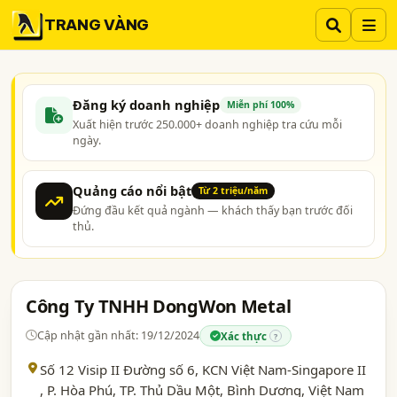
TRANG VÀNG
Đăng ký doanh nghiệp
Miễn phí 100%
Xuất hiện trước 250.000+ doanh nghiệp tra cứu mỗi
ngày.
Quảng cáo nổi bật
Từ 2 triệu/năm
Đứng đầu kết quả ngành — khách thấy bạn trước đối
thủ.
Công Ty TNHH DongWon Metal
Cập nhật gần nhất: 19/12/2024
Xác thực
?
Số 12 Visip II Đường số 6, KCN Việt Nam-Singapore II
, P. Hòa Phú, TP. Thủ Dầu Một,
Bình Dương
, Việt Nam