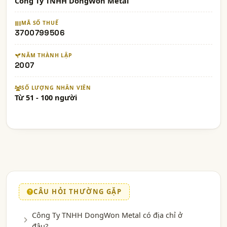
Công Ty TNHH DongWon Metal
MÃ SỐ THUẾ
3700799506
NĂM THÀNH LẬP
2007
SỐ LƯỢNG NHÂN VIÊN
Từ 51 - 100 người
CÂU HỎI THƯỜNG GẶP
Công Ty TNHH DongWon Metal có địa chỉ ở
đâu?