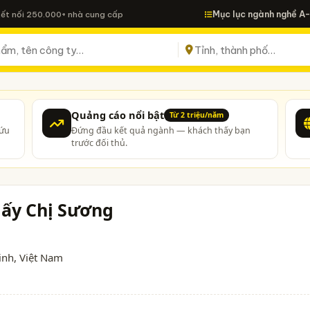
Mục lục ngành nghề A
Kết nối 250.000+ nhà cung cấp
Quảng cáo nổi bật
Từ 2 triệu/năm
cứu
Đứng đầu kết quả ngành — khách thấy bạn
trước đối thủ.
iấy Chị Sương
inh
, Việt Nam