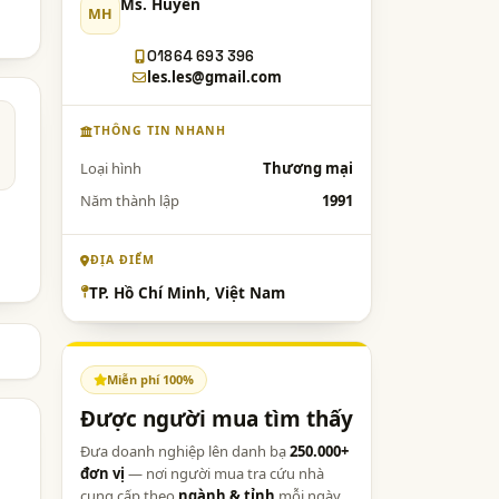
Ms. Huyền
MH
01864 693 396
les.les@gmail.com
THÔNG TIN NHANH
Loại hình
Thương mại
Năm thành lập
1991
ĐỊA ĐIỂM
TP. Hồ Chí Minh, Việt Nam
Miễn phí 100%
Được người mua tìm thấy
Đưa doanh nghiệp lên danh bạ
250.000+
đơn vị
— nơi người mua tra cứu nhà
cung cấp theo
ngành & tỉnh
mỗi ngày.