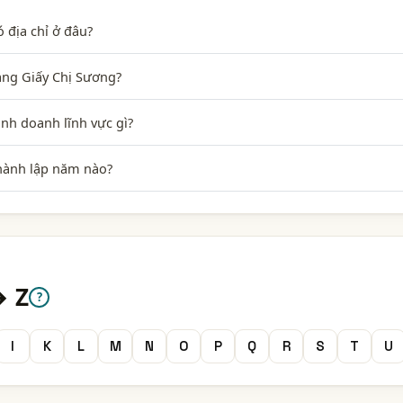
 địa chỉ ở đâu?
ang Giấy Chị Sương?
nh doanh lĩnh vực gì?
hành lập năm nào?
→ Z
?
I
K
L
M
N
O
P
Q
R
S
T
U