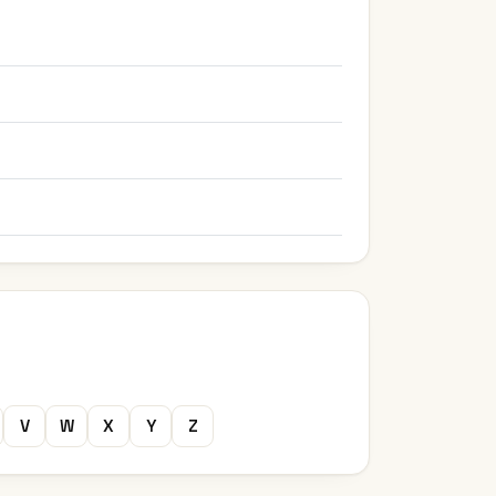
V
W
X
Y
Z