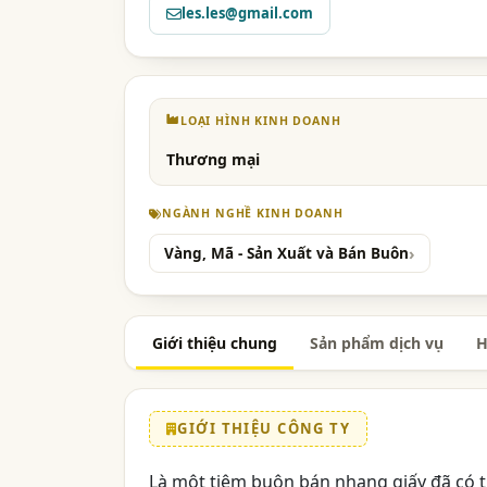
les.les@gmail.com
LOẠI HÌNH KINH DOANH
Thương mại
NGÀNH NGHỀ KINH DOANH
Vàng, Mã - Sản Xuất và Bán Buôn
Giới thiệu chung
Sản phẩm dịch vụ
H
GIỚI THIỆU CÔNG TY
Là một tiệm buôn bán nhang giấy đã có t