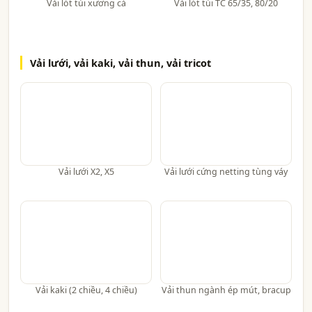
Vải lót túi xương cá
Vải lót túi TC 65/35, 80/20
Vải lưới, vải kaki, vải thun, vải tricot
Vải lưới X2, X5
Vải lưới cứng netting tùng váy
Vải kaki (2 chiều, 4 chiều)
Vải thun ngành ép mút, bracup