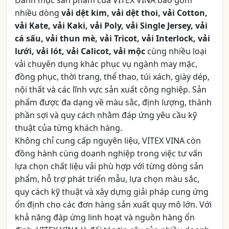
Danh mục sản phẩm của VITEX VINA bao gồm
nhiều dòng
vải dệt kim, vải dệt thoi, vải Cotton,
vải Kate, vải Kaki, vải Poly, vải Single Jersey, vải
cá sấu, vải thun mè, vải Tricot, vải Interlock, vải
lưới, vải lót, vải Calicot, vải mộc
cùng nhiều loại
vải chuyên dụng khác phục vụ ngành may mặc,
đồng phục, thời trang, thể thao, túi xách, giày dép,
nội thất và các lĩnh vực sản xuất công nghiệp. Sản
phẩm được đa dạng về màu sắc, định lượng, thành
phần sợi và quy cách nhằm đáp ứng yêu cầu kỹ
thuật của từng khách hàng.
Không chỉ cung cấp nguyên liệu, VITEX VINA còn
đồng hành cùng doanh nghiệp trong việc tư vấn
lựa chọn chất liệu vải phù hợp với từng dòng sản
phẩm, hỗ trợ phát triển mẫu, lựa chọn màu sắc,
quy cách kỹ thuật và xây dựng giải pháp cung ứng
ổn định cho các đơn hàng sản xuất quy mô lớn. Với
khả năng đáp ứng linh hoạt và nguồn hàng ổn