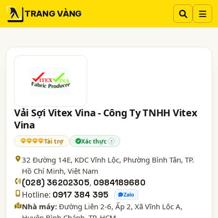
TRANG VÀNG
Vải Sợi Vitex Vina - Công Ty TNHH Vitex
Vina
Tài trợ
Xác thực
?
32 Đường 14E, KDC Vĩnh Lộc, Phường Bình Tân,
TP.
Hồ Chí Minh
, Việt Nam
(028) 36202305
,
0984189680
Hotline:
0917 384 395
Zalo
Nhà máy:
Đường Liên 2-6, Ấp 2, Xã Vĩnh Lộc A,
Huyện Bình Chánh, TP. HCM