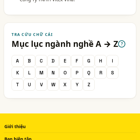
TRA CỨU CHỮ CÁI
Mục lục ngành nghề A → Z
?
A
B
C
D
E
F
G
H
I
K
L
M
N
O
P
Q
R
S
T
U
V
W
X
Y
Z
Giới thiệu
Ban biên tập