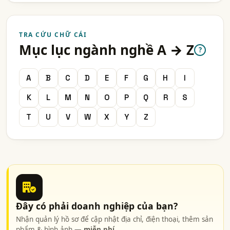
TRA CỨU CHỮ CÁI
Mục lục ngành nghề A → Z
?
A
B
C
D
E
F
G
H
I
K
L
M
N
O
P
Q
R
S
T
U
V
W
X
Y
Z
Đây có phải doanh nghiệp của bạn?
Nhận quản lý hồ sơ để cập nhật địa chỉ, điện thoại, thêm sản
phẩm & hình ảnh —
miễn phí
.