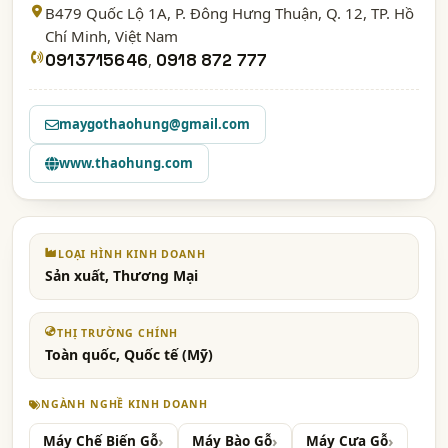
B479 Quốc Lộ 1A, P. Đông Hưng Thuận, Q. 12,
TP. Hồ
Chí Minh
, Việt Nam
0913715646
,
0918 872 777
maygothaohung@gmail.com
www.thaohung.com
LOẠI HÌNH KINH DOANH
Sản xuất, Thương Mại
THỊ TRƯỜNG CHÍNH
Toàn quốc, Quốc tế (Mỹ)
NGÀNH NGHỀ KINH DOANH
Máy Chế Biến Gỗ
Máy Bào Gỗ
Máy Cưa Gỗ