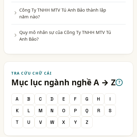
Công Ty TNHH MTV Tú Anh Bảo thành lập
năm nào?
Quy mô nhân sự của Công Ty TNHH MTV Tú
Anh Bảo?
TRA CỨU CHỮ CÁI
Mục lục ngành nghề A → Z
?
A
B
C
D
E
F
G
H
I
K
L
M
N
O
P
Q
R
S
T
U
V
W
X
Y
Z