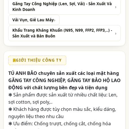
Găng Tay Công Nghiệp (Len, Sợi, Vải) - Sản Xuất Và
Kinh Doanh
Vải Vụn, Giẻ Lau Máy
Khẩu Trang Kháng Khuẩn (N95, N99, FFP2, FFP3,..) -
Sản Xuất và Bán Buôn
GIỚI THIỆU CÔNG TY
TÚ ANH BẢO chuyên sản xuất các loại mặt hàng
GĂNG TAY CÔNG NGHIỆP, GĂNG TAY BẢO HỘ LAO
ĐỘNG
với chất lượng bền đẹp và tiện dụng
❃ Sản phẩm được sản xuất từ nhiều chất liệu: Len,
sợi cotton, sợi poly,..
❃ Khách hàng được tùy chọn màu sắc, kiểu dáng,
nguyên liệu theo nhu cầu
❃ Ưu điểm: Chống trượt, chống cắt, chống hóa