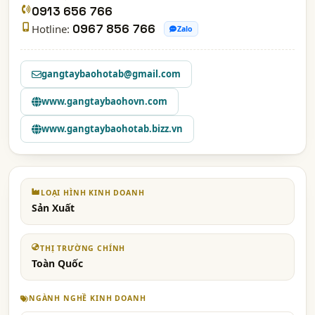
0913 656 766
Hotline:
0967 856 766
Zalo
gangtaybaohotab@gmail.com
www.gangtaybaohovn.com
www.gangtaybaohotab.bizz.vn
LOẠI HÌNH KINH DOANH
Sản Xuất
THỊ TRƯỜNG CHÍNH
Toàn Quốc
NGÀNH NGHỀ KINH DOANH