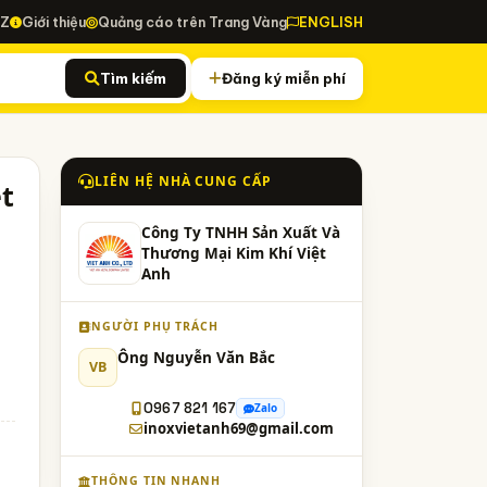
-Z
Giới thiệu
Quảng cáo trên Trang Vàng
ENGLISH
Tìm kiếm
Đăng ký miễn phí
LIÊN HỆ NHÀ CUNG CẤP
t
Công Ty TNHH Sản Xuất Và
Thương Mại Kim Khí Việt
Anh
NGƯỜI PHỤ TRÁCH
Ông Nguyễn Văn Bắc
VB
0967 821 167
Zalo
inoxvietanh69@gmail.com
THÔNG TIN NHANH