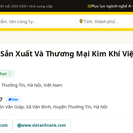
Mục lục ngành nghề A
Kết nối 250.000+ nhà cung cấp
Sản Xuất Và Thương Mại Kim Khí Việ
thực
?
 Thường Tín,
Hà Nội
, Việt Nam
67
Zalo
n Văn Giáp, Xã Văn Bình, Huyện Thường Tín, Hà Nội
.com
www.vietanhtank.com