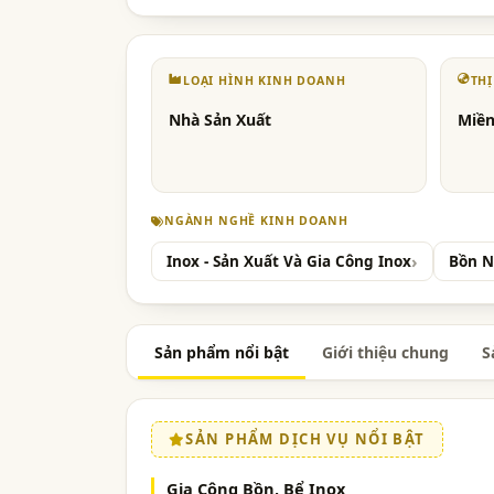
LOẠI HÌNH KINH DOANH
TH
Nhà Sản Xuất
Miền
NGÀNH NGHỀ KINH DOANH
Inox - Sản Xuất Và Gia Công Inox
Bồn N
Sản phẩm nổi bật
Giới thiệu chung
S
SẢN PHẨM DỊCH VỤ NỔI BẬT
Gia Công Bồn, Bể Inox