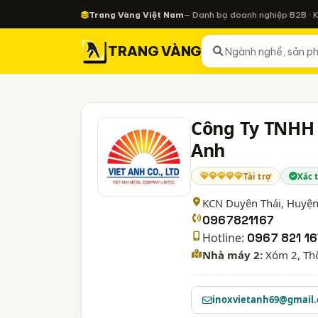
Trang Vàng Việt Nam
— Danh bạ doanh nghiệp B2B · 
TRANG VÀNG
Công Ty TNHH 
Anh
Tài trợ
Xác 
KCN Duyên Thái, Huyện
0967821167
Hotline:
0967 821 1
Nhà máy 2:
Xóm 2, Thô
inoxvietanh69@gmail