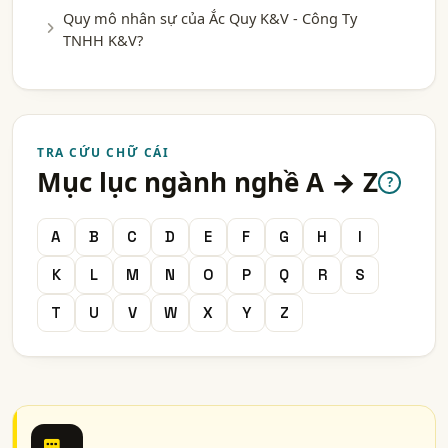
Quy mô nhân sự của Ắc Quy K&V - Công Ty
TNHH K&V?
TRA CỨU CHỮ CÁI
Mục lục ngành nghề A → Z
?
A
B
C
D
E
F
G
H
I
K
L
M
N
O
P
Q
R
S
T
U
V
W
X
Y
Z