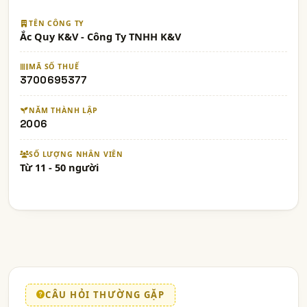
TÊN CÔNG TY
Ắc Quy K&V - Công Ty TNHH K&V
MÃ SỐ THUẾ
3700695377
NĂM THÀNH LẬP
2006
SỐ LƯỢNG NHÂN VIÊN
Từ 11 - 50 người
CÂU HỎI THƯỜNG GẶP