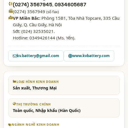
(0274) 3567945
,
0934605687
(0274) 3567949
(số fax)
VP Miền Bắc:
Phòng 15B1, Tòa Nhà Topcare, 335 Cầu
Giấy, Q. Cầu Giấy, Hà Nội
Sđt: (024) 32535021.
Hotline: 0349426144 (Ms. Yến).
kv.battery@gmail.com
www.kvbattery.com
LOẠI HÌNH KINH DOANH
Sản xuất, Thương Mại
THỊ TRƯỜNG CHÍNH
Toàn quốc, Nhập khẩu (Hàn Quốc)
NGÀNH NGHỀ KINH DOANH