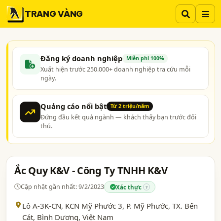
TRANG VÀNG
Đăng ký doanh nghiệp
Miễn phí 100%
Xuất hiện trước 250.000+ doanh nghiệp tra cứu mỗi
ngày.
Quảng cáo nổi bật
Từ 2 triệu/năm
Đứng đầu kết quả ngành — khách thấy bạn trước đối
thủ.
Ắc Quy K&V - Công Ty TNHH K&V
Cập nhật gần nhất: 9/2/2023
Xác thực
?
Lô A-3K-CN, KCN Mỹ Phước 3, P. Mỹ Phước, TX. Bến
Cát,
Bình Dương
, Việt Nam