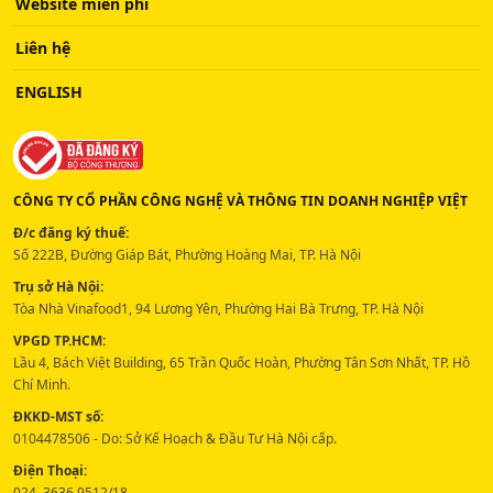
Website miễn phí
Liên hệ
ENGLISH
CÔNG TY CỔ PHẦN CÔNG NGHỆ VÀ THÔNG TIN DOANH NGHIỆP VIỆT
Đ/c đăng ký thuế:
Số 222B, Đường Giáp Bát, Phường Hoàng Mai, TP. Hà Nội
Trụ sở Hà Nội:
Tòa Nhà Vinafood1, 94 Lương Yên, Phường Hai Bà Trưng, TP. Hà Nội
VPGD TP.HCM:
Lầu 4, Bách Việt Building, 65 Trần Quốc Hoàn, Phường Tân Sơn Nhất, TP. Hồ
Chí Minh.
ĐKKD-MST số:
0104478506 - Do: Sở Kế Hoạch & Đầu Tư Hà Nội cấp.
Điện Thoại:
024. 3636 9512/18 -