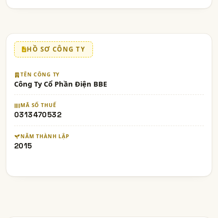
HỒ SƠ CÔNG TY
TÊN CÔNG TY
Công Ty Cổ Phần Điện BBE
MÃ SỐ THUẾ
0313470532
NĂM THÀNH LẬP
2015