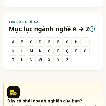
TRA CỨU CHỮ CÁI
Mục lục ngành nghề A → Z
?
A
B
C
D
E
F
G
H
I
K
L
M
N
O
P
Q
R
S
T
U
V
W
X
Y
Z
Đây có phải doanh nghiệp của bạn?