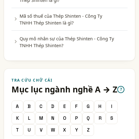
Thép Shinten là gì?
Mã số thuế của Thép Shinten - Công Ty
TNHH Thép Shinten là gì?
Quy mô nhân sự của Thép Shinten - Công Ty
TNHH Thép Shinten?
TRA CỨU CHỮ CÁI
Mục lục ngành nghề A → Z
?
A
B
C
D
E
F
G
H
I
K
L
M
N
O
P
Q
R
S
T
U
V
W
X
Y
Z