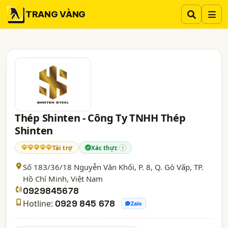
TRANG VÀNG
Thép Shinten - Công Ty TNHH Thép
Shinten
Tài trợ
Xác thực
?
Số 183/36/18 Nguyễn Văn Khối, P. 8, Q. Gò Vấp,
TP.
Hồ Chí Minh
, Việt Nam
0929845678
Hotline:
0929 845 678
Zalo