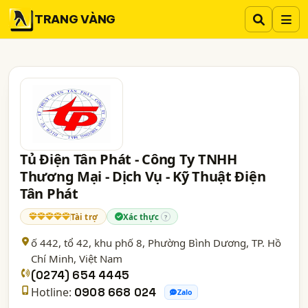
TRANG VÀNG
Tủ Điện Tân Phát - Công Ty TNHH
Thương Mại - Dịch Vụ - Kỹ Thuật Điện
Tân Phát
Tài trợ
Xác thực
?
ố 442, tổ 42, khu phố 8, Phường Bình Dương,
TP. Hồ
Chí Minh
, Việt Nam
(0274) 654 4445
Hotline:
0908 668 024
Zalo