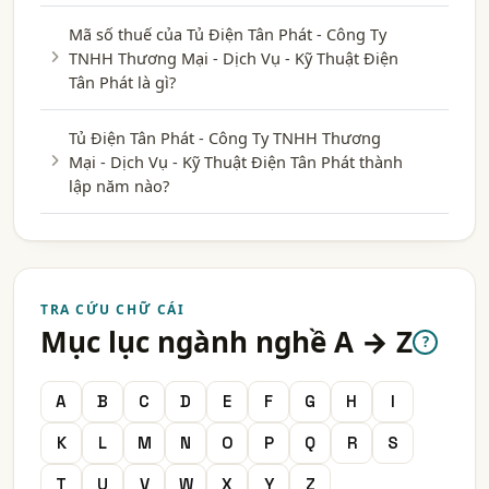
Mã số thuế của Tủ Điện Tân Phát - Công Ty
TNHH Thương Mại - Dịch Vụ - Kỹ Thuật Điện
Tân Phát là gì?
Tủ Điện Tân Phát - Công Ty TNHH Thương
Mại - Dịch Vụ - Kỹ Thuật Điện Tân Phát thành
lập năm nào?
TRA CỨU CHỮ CÁI
Mục lục ngành nghề A → Z
?
A
B
C
D
E
F
G
H
I
K
L
M
N
O
P
Q
R
S
T
U
V
W
X
Y
Z