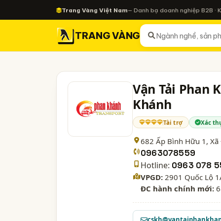
Trang Vàng Việt Nam
— Danh bạ doanh nghiệp B2B · 
TRANG VÀNG
Vận Tải Phan 
Khánh
Tài trợ
Xác th
682 Ấp Bình Hữu 1, X
0963078559
Hotline:
0963 078 5
VPGD:
2901 Quốc Lộ 1A
ĐC hành chính mới:
6
cskh@vantaiphankha