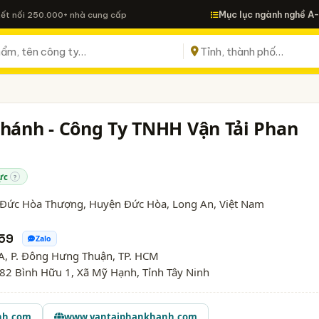
Mục lục ngành nghề A
Kết nối 250.000+ nhà cung cấp
Khánh - Công Ty TNHH Vận Tải Phan
ực
?
ã Đức Hòa Thượng, Huyện Đức Hòa,
Long An
, Việt Nam
59
Zalo
, P. Đông Hưng Thuận, TP. HCM
82 Bình Hữu 1, Xã Mỹ Hạnh, Tỉnh Tây Ninh
nh.com
www.vantaiphankhanh.com