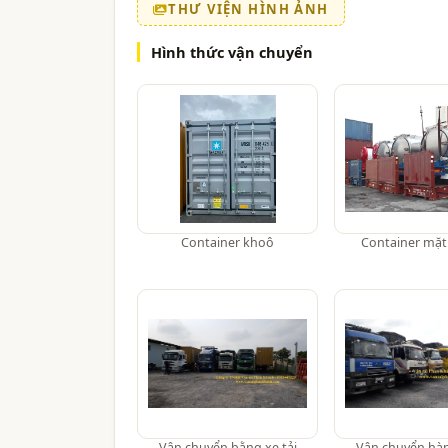
THƯ VIỆN HÌNH ẢNH
Hình thức vận chuyển
Container khoô
Container mặ
Vận chuyển bằng xe tải
Vận chuyển hà