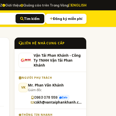
-Z
Giới thiệu
Quảng cáo trên Trang Vàng
ENGLISH
Tìm kiếm
Đăng ký miễn phí
LIÊN HỆ NHÀ CUNG CẤP
Vận Tải Phan Khánh - Công
Ty TNHH Vận Tải Phan
Khánh
NGƯỜI PHỤ TRÁCH
Mr. Phan Văn Khánh
VK
Giám đốc
0963 078 559
Zalo
cskh@vantaiphankhanh.com
THÔNG TIN NHANH