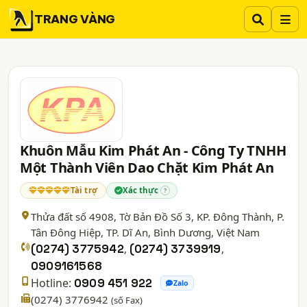
TRANG VÀNG
Khuôn Mẫu Kim Phát An - Công Ty TNHH
Một Thành Viên Dao Chặt Kim Phát An
Tài trợ
Xác thực
?
Thửa đất số 4908, Tờ Bản Đồ Số 3, KP. Đông Thành, P.
Tân Đông Hiệp, TP. Dĩ An,
Bình Dương
, Việt Nam
(0274) 3775942
,
(0274) 3739919
,
0909161568
Hotline:
0909 451 922
Zalo
(0274) 3776942
(số Fax)