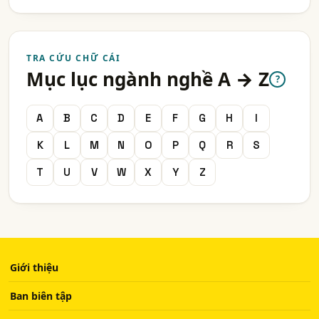
TRA CỨU CHỮ CÁI
Mục lục ngành nghề A → Z
?
A
B
C
D
E
F
G
H
I
K
L
M
N
O
P
Q
R
S
T
U
V
W
X
Y
Z
Giới thiệu
Ban biên tập