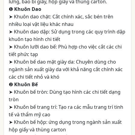
lưng, bao bì giấy, hộp giấy và thùng carton.
❶
Khuôn Dao
➤ Khuôn dao chặt: Cắt chính xác, sắc bén trên
nhiều loại vật liệu khác nhau
➤ Khuôn dao dập: Sử dụng trong các quy trình dập
khuôn tạo hình chi tiết
➤ Khuôn lưỡi dao bế: Phù hợp cho việc cắt các chi
tiết phức tạp
➤ Khuôn bế dao mặt giày da: Chuyên dùng cho
ngành sản xuất giày da với khả năng cắt chính xác
các chi tiết nhỏ và khó
❷
Khuôn Bế
➤ Khuôn bế tròn: Dùng tạo hình các chi tiết dạng
tròn
➤ Khuôn bế trang trí: Tạo ra các mẫu trang trí tinh
tế và thẩm mỹ cao
➤ Khuôn bế hộp: ứng dụng trong ngành sản xuất
hộp giấy và thùng carton