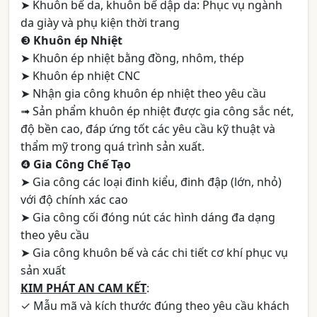
➤ Khuôn bế da, khuôn bế dập da: Phục vụ ngành
da giày và phụ kiện thời trang
❸
Khuôn ép Nhiệt
➤ Khuôn ép nhiệt bằng đồng, nhôm, thép
➤ Khuôn ép nhiệt CNC
➤ Nhận gia công khuôn ép nhiệt theo yêu cầu
➟ Sản phẩm khuôn ép nhiệt được gia công sắc nét,
độ bền cao, đáp ứng tốt các yêu cầu kỹ thuật và
thẩm mỹ trong quá trình sản xuất.
❹
Gia Công Chế Tạo
➤ Gia công các loại đinh kiểu, đinh đập (lớn, nhỏ)
với độ chính xác cao
➤ Gia công cối đóng nút các hình dáng đa dạng
theo yêu cầu
➤ Gia công khuôn bế và các chi tiết cơ khí phục vụ
sản xuất
KIM PHÁT AN CAM KẾT
:
✓ Mẫu mã và kích thước đúng theo yêu cầu khách