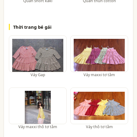
Quần short kaki
Quần thun cotton
Thời trang bé gái
Váy Gap
Váy maxxi tơ tằm
Váy maxxi thô tơ tằm
Váy thô tơ tằm