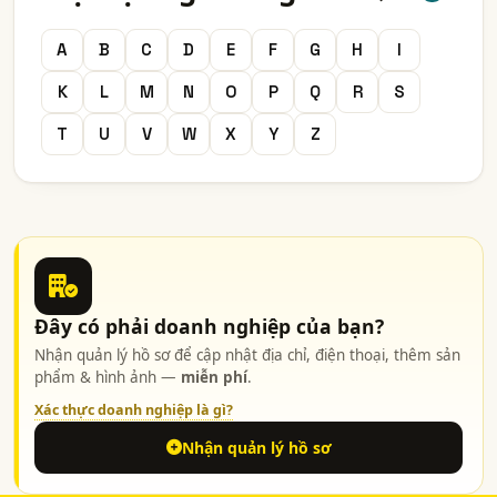
A
B
C
D
E
F
G
H
I
K
L
M
N
O
P
Q
R
S
T
U
V
W
X
Y
Z
Đây có phải doanh nghiệp của bạn?
Nhận quản lý hồ sơ để cập nhật địa chỉ, điện thoại, thêm sản
phẩm & hình ảnh —
miễn phí
.
Xác thực doanh nghiệp là gì?
Nhận quản lý hồ sơ