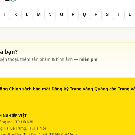
I
K
L
M
N
O
P
Q
R
S
T
U
ủa bạn?
, điện thoại, thêm sản phẩm & hình ảnh —
miễn phí
.
động
·
Chính sách bảo mật
·
Đăng ký Trang vàng
·
Quảng cáo Trang v
 NGHIỆP VIỆT
ng Mai, TP. Hà Nội
 Hai Bà Trưng, TP. Hà Nội
Hoàn, Phường Tân Sơn Nhất, TP. Hồ Chí Minh.