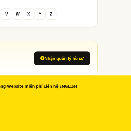
V
W
X
Y
Z
Nhận quản lý hồ sơ
àng
·
Website miễn phí
·
Liên hệ
·
ENGLISH