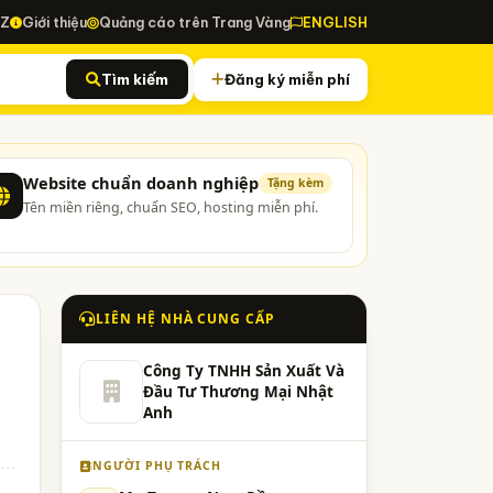
-Z
Giới thiệu
Quảng cáo trên Trang Vàng
ENGLISH
Tìm kiếm
Đăng ký miễn phí
Website chuẩn doanh nghiệp
Tặng kèm
Tên miền riêng, chuẩn SEO, hosting miễn phí.
LIÊN HỆ NHÀ CUNG CẤP
Công Ty TNHH Sản Xuất Và
Đầu Tư Thương Mại Nhật
Anh
NGƯỜI PHỤ TRÁCH