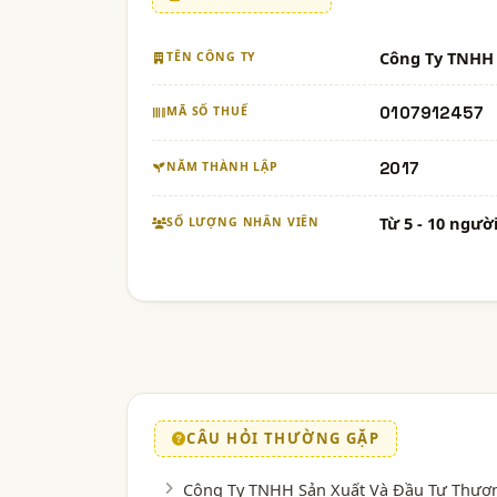
Công Ty TNHH
TÊN CÔNG TY
0107912457
MÃ SỐ THUẾ
2017
NĂM THÀNH LẬP
Từ 5 - 10 ngườ
SỐ LƯỢNG NHÂN VIÊN
CÂU HỎI THƯỜNG GẶP
Công Ty TNHH Sản Xuất Và Đầu Tư Thương