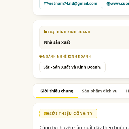
vietnam74.nd@gmail.com
www.cuon
LOẠI HÌNH KINH DOANH
Nhà sản xuất
NGÀNH NGHỀ KINH DOANH
Sắt - Sản Xuất và Kinh Doanh
Giới thiệu chung
Sản phẩm dịch vụ
H
GIỚI THIỆU CÔNG TY
Công ty chuyên sản xuất dây thép buộc c