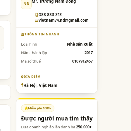
Mr. Trương Nam Đồng
NĐ
088 883 313
vietnam74.nd@gmail.com
THÔNG TIN NHANH
Loại hình
Nhà sản xuất
Năm thành lập
2017
Mã số thuế
0107912457
ĐỊA ĐIỂM
Hà Nội, Việt Nam
Miễn phí 100%
Được người mua tìm thấy
Đưa doanh nghiệp lên danh bạ
250.000+
m.