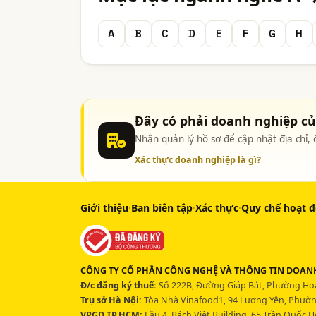
A
B
C
D
E
F
G
H
Đây có phải doanh nghiệp c
Nhận quản lý hồ sơ để cập nhật địa chỉ
Xác thực doanh nghiệp là gì?
Giới thiệu
·
Ban biên tập
·
Xác thực
·
Quy chế hoạt 
CÔNG TY CỔ PHẦN CÔNG NGHỆ VÀ THÔNG TIN DOANH
Đ/c đăng ký thuế:
Số 222B, Đường Giáp Bát, Phường Hoà
Trụ sở Hà Nội:
Tòa Nhà Vinafood1, 94 Lương Yên, Phường
VPGD TP.HCM:
Lầu 4, Bách Việt Building, 65 Trần Quốc 