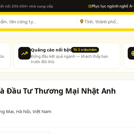
Mục lục ngành nghề A
Kết nối 250.000+ nhà cung cấp
Quảng cáo nổi bật
Từ 2 triệu/năm
cứu
Đứng đầu kết quả ngành — khách thấy bạn
trước đối thủ.
Và Đầu Tư Thương Mại Nhật Anh
àng Mai,
Hà Nội
, Việt Nam