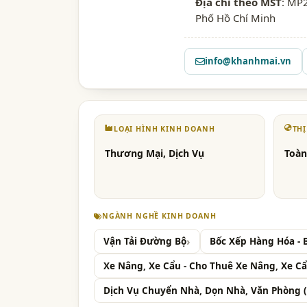
Địa chỉ theo MST
: MP
Phố Hồ Chí Minh
info@khanhmai.vn
LOẠI HÌNH KINH DOANH
TH
Thương Mại, Dịch Vụ
Toàn
NGÀNH NGHỀ KINH DOANH
Vận Tải Đường Bộ
Bốc Xếp Hàng Hóa - 
Xe Nâng, Xe Cẩu - Cho Thuê Xe Nâng, Xe C
Dịch Vụ Chuyển Nhà, Dọn Nhà, Văn Phòng (