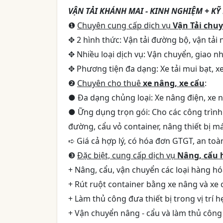
VẬN TẢI KHÁNH MAI - KINH NGHIỆM + KỸ
❶
Chuyên cung cấp dịch vụ
Vận Tải chu
✥ 2 hình thức: Vận tải đường bộ, vận tải nộ
✥ Nhiều loại dịch vụ: Vận chuyển, giao n
✥ Phương tiện đa dạng: Xe tải mui bạt, xe
❷
Chuyên cho thuê
xe nâng, xe cẩu
:
● Đa dạng chủng loại: Xe nâng điện, xe n
● Ững dụng trọn gói: Cho các công trình
đường, cẩu vỏ container, nâng thiết bị má
➪ Giá cả hợp lý, có hóa đơn GTGT, an to
❸
Đặc biệt, cung cấp dịch vụ
Nâng, cẩu 
+ Nâng, cẩu, vận chuyển các loại hàng h
+ Rút ruột container bằng xe nâng và xe 
+ Làm thủ công đưa thiết bị trong vị trí h
+ Vận chuyển nâng - cẩu và làm thủ công vớ