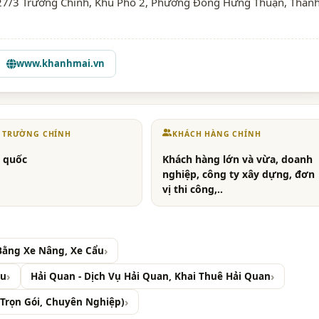
27/3 Trường Chinh, Khu Phố 2, Phường Đông Hưng Thuận, Thàn
www.khanhmai.vn
Ị TRƯỜNG CHÍNH
KHÁCH HÀNG CHÍNH
 quốc
Khách hàng lớn và vừa, doanh
nghiệp, công ty xây dựng, đơn
vị thi công,..
Bằng Xe Nâng, Xe Cẩu
ẩu
Hải Quan - Dịch Vụ Hải Quan, Khai Thuê Hải Quan
Trọn Gói, Chuyên Nghiệp)