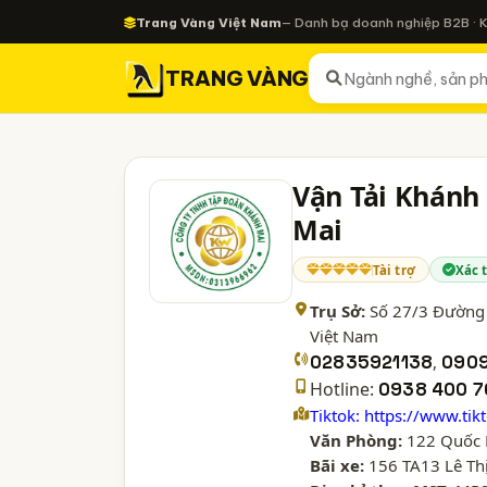
Trang Vàng Việt Nam
— Danh bạ doanh nghiệp B2B · 
TRANG VÀNG
Vận Tải Khánh
Mai
Tài trợ
Xác 
Trụ Sở:
Số 27/3 Đường 
Việt Nam
02835921138
,
0909
Hotline:
0938 400 7
Tiktok: https://www.
Văn Phòng:
122 Quốc L
Bãi xe:
156 TA13 Lê Th