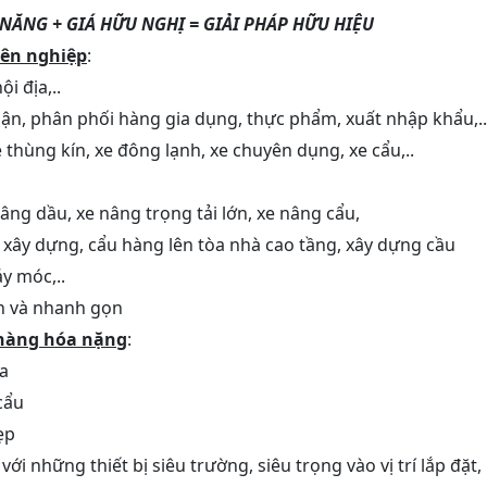
 NĂNG + GIÁ HỮU NGHỊ = GIẢI PHÁP HỮU HIỆU
yên nghiệp
:
i địa,..
hận, phân phối hàng gia dụng, thực phẩm, xuất nhập khẩu,..
 thùng kín, xe đông lạnh, xe chuyên dụng, xe cẩu,..
âng dầu, xe nâng trọng tải lớn, xe nâng cẩu,
 xây dựng, cẩu hàng lên tòa nhà cao tầng, xây dựng cầu
y móc,..
àn và nhanh gọn
hàng hóa nặng
:
óa
cẩu
ẹp
i những thiết bị siêu trường, siêu trọng vào vị trí lắp đặt,