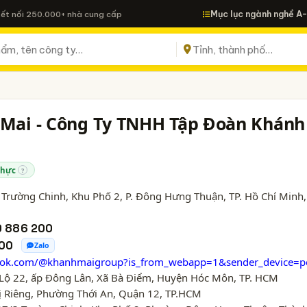
Mục lục ngành nghề A
Kết nối 250.000+ nhà cung cấp
 Mai - Công Ty TNHH Tập Đoàn Khánh
thực
?
Trường Chinh, Khu Phố 2, P. Đông Hưng Thuận,
TP. Hồ Chí Minh
,
 886 200
00
Zalo
tiktok.com/@khanhmaigroup?is_from_webapp=1&sender_device=p
ộ 22, ấp Đông Lân, Xã Bà Điểm, Huyện Hóc Môn, TP. HCM
ị Riêng, Phường Thới An, Quận 12, TP.HCM