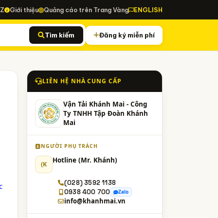
-Z
Giới thiệu
Quảng cáo trên Trang Vàng
ENGLISH
Tìm kiếm
Đăng ký miễn phí
LIÊN HỆ NHÀ CUNG CẤP
Vận Tải Khánh Mai - Công
Ty TNHH Tập Đoàn Khánh
Mai
NGƯỜI PHỤ TRÁCH
Hotline (Mr. Khánh)
(K
(028) 3592 1138
c
0938 400 700
Zalo
info@khanhmai.vn