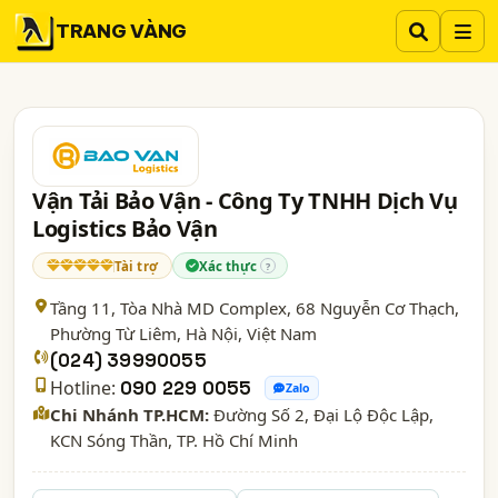
TRANG VÀNG
Vận Tải Bảo Vận - Công Ty TNHH Dịch Vụ
Logistics Bảo Vận
Tài trợ
Xác thực
?
Tầng 11, Tòa Nhà MD Complex, 68 Nguyễn Cơ Thạch,
Phường Từ Liêm,
Hà Nội
, Việt Nam
(024) 39990055
Hotline:
090 229 0055
Zalo
Chi Nhánh TP.HCM:
Đường Số 2, Đại Lộ Độc Lập,
KCN Sóng Thần, TP. Hồ Chí Minh