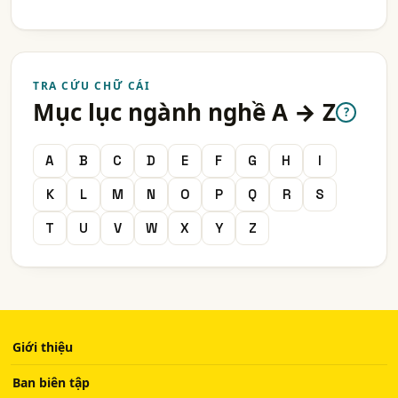
TRA CỨU CHỮ CÁI
Mục lục ngành nghề A → Z
?
A
B
C
D
E
F
G
H
I
K
L
M
N
O
P
Q
R
S
T
U
V
W
X
Y
Z
Giới thiệu
Ban biên tập