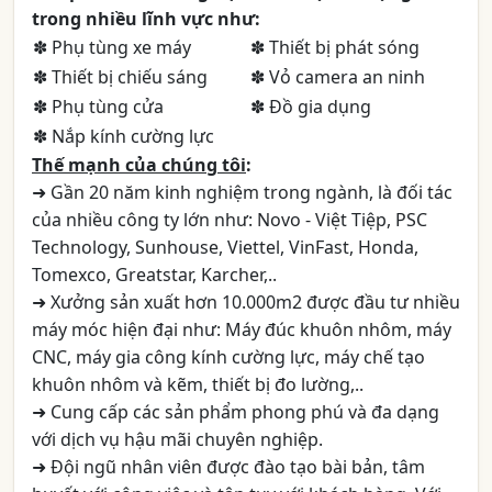
trong nhiều lĩnh vực như:
✽ Phụ tùng xe máy
✽ Thiết bị phát sóng
✽ Thiết bị chiếu sáng
✽ Vỏ camera an ninh
✽ Phụ tùng cửa
✽ Đồ gia dụng
✽ Nắp kính cường lực
Thế mạnh của chúng tôi
:
➜ Gần 20 năm kinh nghiệm trong ngành, là đối tác
của nhiều công ty lớn như: Novo - Việt Tiệp, PSC
Technology, Sunhouse, Viettel, VinFast, Honda,
Tomexco, Greatstar, Karcher,..
➜ Xưởng sản xuất hơn 10.000m2 được đầu tư nhiều
máy móc hiện đại như: Máy đúc khuôn nhôm, máy
CNC, máy gia công kính cường lực, máy chế tạo
khuôn nhôm và kẽm, thiết bị đo lường,..
➜ Cung cấp các sản phẩm phong phú và đa dạng
với dịch vụ hậu mãi chuyên nghiệp.
➜ Đội ngũ nhân viên được đào tạo bài bản, tâm