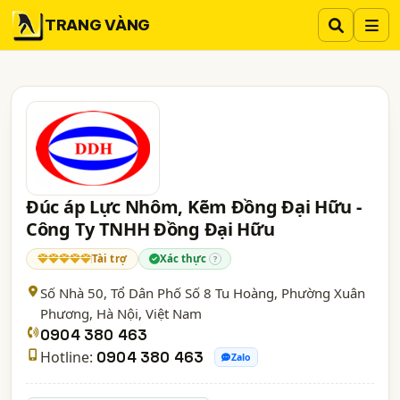
TRANG VÀNG
Đúc áp Lực Nhôm, Kẽm Đồng Đại Hữu -
Công Ty TNHH Đồng Đại Hữu
Tài trợ
Xác thực
?
Số Nhà 50, Tổ Dân Phố Số 8 Tu Hoàng, Phường Xuân
Phương,
Hà Nội
, Việt Nam
0904 380 463
Hotline:
0904 380 463
Zalo