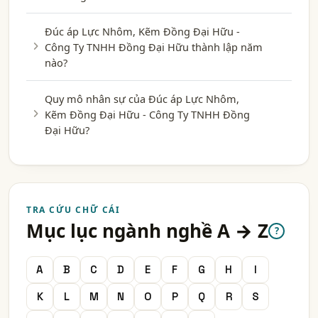
Đúc áp Lực Nhôm, Kẽm Đồng Đại Hữu -
Công Ty TNHH Đồng Đại Hữu thành lập năm
nào?
Quy mô nhân sự của Đúc áp Lực Nhôm,
Kẽm Đồng Đại Hữu - Công Ty TNHH Đồng
Đại Hữu?
TRA CỨU CHỮ CÁI
Mục lục ngành nghề A → Z
?
A
B
C
D
E
F
G
H
I
K
L
M
N
O
P
Q
R
S