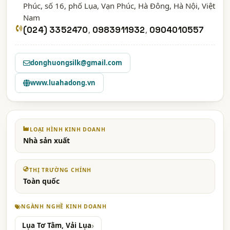
Phúc, số 16, phố Lụa, Vạn Phúc, Hà Đông,
Hà Nội
, Việt
Nam
(024) 3352470
,
0983911932
,
0904010557
donghuongsilk@gmail.com
www.luahadong.vn
LOẠI HÌNH KINH DOANH
Nhà sản xuất
THỊ TRƯỜNG CHÍNH
Toàn quốc
NGÀNH NGHỀ KINH DOANH
Lụa Tơ Tằm, Vải Lụa