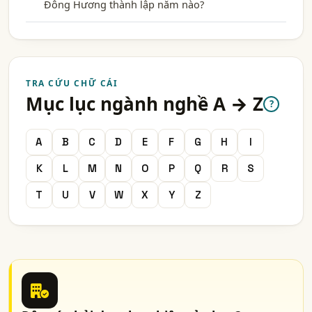
Đông Hương thành lập năm nào?
TRA CỨU CHỮ CÁI
Mục lục ngành nghề A → Z
?
A
B
C
D
E
F
G
H
I
K
L
M
N
O
P
Q
R
S
T
U
V
W
X
Y
Z