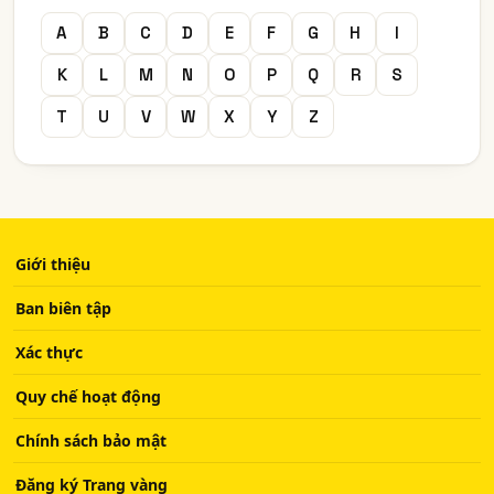
A
B
C
D
E
F
G
H
I
K
L
M
N
O
P
Q
R
S
T
U
V
W
X
Y
Z
Giới thiệu
Ban biên tập
Xác thực
Quy chế hoạt động
Chính sách bảo mật
Đăng ký Trang vàng