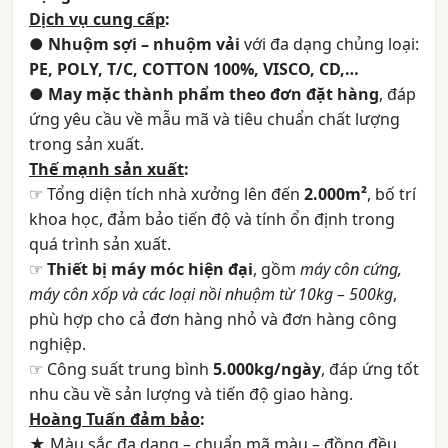
Dịch vụ cung cấp
:
●
Nhuộm sợi – nhuộm vải
với đa dạng chủng loại:
PE, POLY, T/C, COTTON 100%, VISCO, CD,…
●
May mặc thành phẩm theo đơn đặt hàng
, đáp
ứng yêu cầu về mẫu mã và tiêu chuẩn chất lượng
trong sản xuất.
Thế mạnh sản xuất
:
☞ Tổng diện tích nhà xưởng lên đến
2.000m²
, bố trí
khoa học, đảm bảo tiến độ và tính ổn định trong
quá trình sản xuất.
☞
Thiết bị máy móc hiện đại
, gồm
máy côn cứng,
máy côn xốp và các loại nồi nhuộm từ 10kg – 500kg
,
phù hợp cho cả đơn hàng nhỏ và đơn hàng công
nghiệp.
☞ Công suất trung bình
5.000kg/ngày
, đáp ứng tốt
nhu cầu về sản lượng và tiến độ giao hàng.
Hoàng Tuấn đảm bảo
:
★ Màu sắc đa dạng – chuẩn mã màu – đồng đều