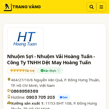
TRANG VÀNG
Nhuộm Sợi - Nhuộm Vải Hoàng Tuấn -
Công Ty TNHH Dệt May Hoàng Tuấn
Tài trợ
Xác thực
?
464/27/10/6 Nguyễn Văn Quá, P. Đông Hưng Thuận,
TP. Hồ Chí Minh
, Việt Nam
0868958389
Hotline:
0903 705 203
Zalo
Xưởng sản xuất 1:
17/53 ĐHT 10B, P. Đông Hưng
Thuận, TP. Hồ Chí Minh