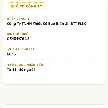
HỒ SƠ CÔNG TY
TÊN CÔNG TY
Công Ty TNHH Thiết Kế Bao Bì In ấn BTT-FLEX
MÃ SỐ THUẾ
0313117648
NĂM THÀNH LẬP
2015
SỐ LƯỢNG NHÂN VIÊN
Từ 11 - 50 người