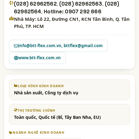
(028) 62962562
,
(028) 62962563
,
(028)
62962564
,
Hotline: 0907 292 666
Nhà Máy: Lô 22, Đường CN1, KCN Tân Bình, Q. Tân
Phú, TP. HCM
info@btt-flex.com.vn
,
bttflex@gmail.com
www.btt-flex.com.vn
LOẠI HÌNH KINH DOANH
Nhà sản xuất, Công ty dịch vụ
THỊ TRƯỜNG CHÍNH
Toàn quốc, Quốc tế (Bỉ, Tây Ban Nha, EU)
NGÀNH NGHỀ KINH DOANH