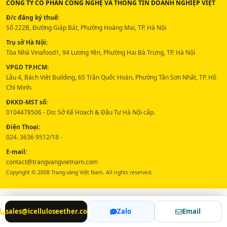
CÔNG TY CỔ PHẦN CÔNG NGHỆ VÀ THÔNG TIN DOANH NGHIỆP VIỆT
Đ/c đăng ký thuế:
Số 222B, Đường Giáp Bát, Phường Hoàng Mai, TP. Hà Nội
Trụ sở Hà Nội:
Tòa Nhà Vinafood1, 94 Lương Yên, Phường Hai Bà Trưng, TP. Hà Nội
VPGD TP.HCM:
Lầu 4, Bách Việt Building, 65 Trần Quốc Hoàn, Phường Tân Sơn Nhất, TP. Hồ
Chí Minh.
ĐKKD-MST số:
0104478506 - Do: Sở Kế Hoạch & Đầu Tư Hà Nội cấp.
Điện Thoại:
024. 3636 9512/18 -
E-mail:
contact@trangvangvietnam.com
Copyright © 2008 Trang vàng Việt Nam. All rights reserved.
sales@icelluloseether.com
Zalo
Email