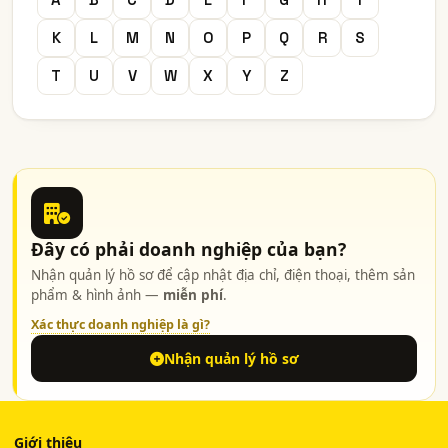
K
L
M
N
O
P
Q
R
S
T
U
V
W
X
Y
Z
Đây có phải doanh nghiệp của bạn?
Nhận quản lý hồ sơ để cập nhật địa chỉ, điện thoại, thêm sản
phẩm & hình ảnh —
miễn phí
.
Xác thực doanh nghiệp là gì?
Nhận quản lý hồ sơ
Giới thiệu