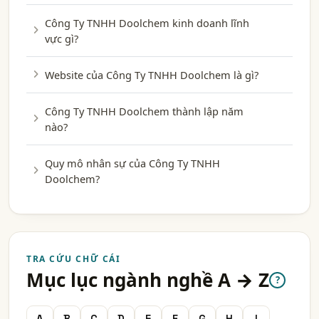
Công Ty TNHH Doolchem kinh doanh lĩnh
vực gì?
Website của Công Ty TNHH Doolchem là gì?
Công Ty TNHH Doolchem thành lập năm
nào?
Quy mô nhân sự của Công Ty TNHH
Doolchem?
TRA CỨU CHỮ CÁI
Mục lục ngành nghề A → Z
?
A
B
C
D
E
F
G
H
I