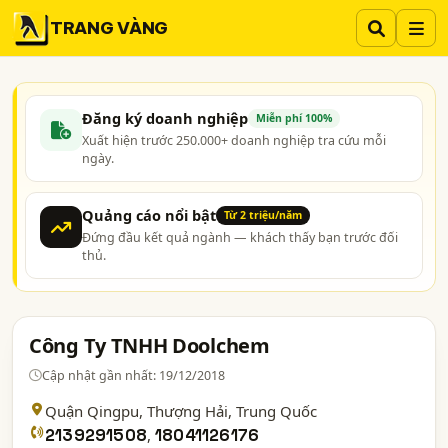
TRANG VÀNG
Đăng ký doanh nghiệp
Miễn phí 100%
Xuất hiện trước 250.000+ doanh nghiệp tra cứu mỗi
ngày.
Quảng cáo nổi bật
Từ 2 triệu/năm
Đứng đầu kết quả ngành — khách thấy bạn trước đối
thủ.
Công Ty TNHH Doolchem
Cập nhật gần nhất: 19/12/2018
Quận Qingpu,
Thượng Hải
, Trung Quốc
2139291508
,
18041126176