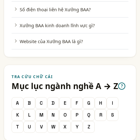
Số điện thoại liên hệ Xưởng BAA?
Xưởng BAA kinh doanh lĩnh vực gì?
Website của Xưởng BAA là gì?
TRA CỨU CHỮ CÁI
Mục lục ngành nghề A → Z
?
A
B
C
D
E
F
G
H
I
K
L
M
N
O
P
Q
R
S
T
U
V
W
X
Y
Z