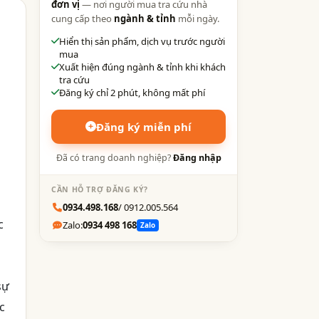
đơn vị
— nơi người mua tra cứu nhà
cung cấp theo
ngành & tỉnh
mỗi ngày.
Hiển thị sản phẩm, dịch vụ trước người
mua
Xuất hiện đúng ngành & tỉnh khi khách
tra cứu
Đăng ký chỉ 2 phút, không mất phí
Đăng ký miễn phí
Đã có trang doanh nghiệp?
Đăng nhập
CẦN HỖ TRỢ ĐĂNG KÝ?
0934.498.168
/ 0912.005.564
c
Zalo:
0934 498 168
Zalo
sự
c