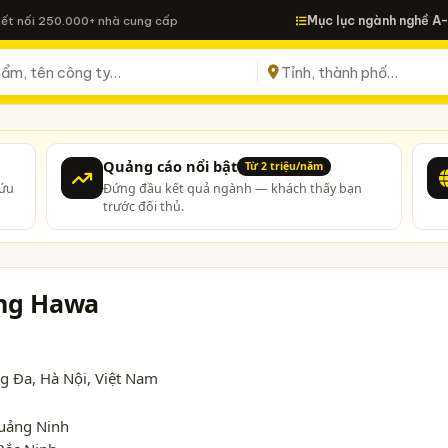
Mục lục ngành nghề A
Kết nối 250.000+ nhà cung cấp
Quảng cáo nổi bật
Từ 2 triệu/năm
cứu
Đứng đầu kết quả ngành — khách thấy bạn
trước đối thủ.
ồng Hawa
ng Đa,
Hà Nội
, Việt Nam
Quảng Ninh