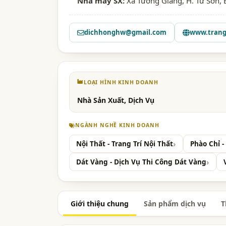
Nhà máy SX:
Xã Tương Giang, H. Từ Sơn, 
dichhonghw@gmail.com
www.trang
LOẠI HÌNH KINH DOANH
Nhà Sản Xuất, Dịch Vụ
NGÀNH NGHỀ KINH DOANH
Nội Thất - Trang Trí Nội Thất
Phào Chỉ 
Dát Vàng - Dịch Vụ Thi Công Dát Vàng
Giới thiệu chung
Sản phẩm dịch vụ
T