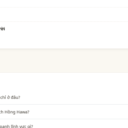
ười
chỉ ở đâu?
Dịch Hồng Hawa?
anh lĩnh vực gì?