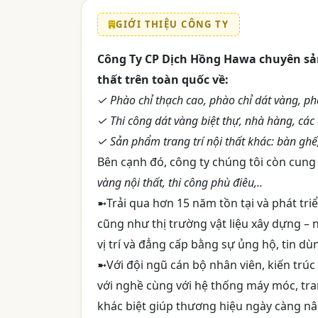
GIỚI THIỆU CÔNG TY
Công Ty CP Dịch Hồng Hawa chuyên sản 
thất trên toàn quốc về:
✓ Phào chỉ thạch cao, phào chỉ dát vàng, phà
✓ Thi công dát vàng biệt thự, nhà hàng, các
✓ Sản phẩm trang trí nội thất khác: bàn ghế,
Bên cạnh đó, công ty chúng tôi còn cung c
vàng nội thất, thi công phù điêu,..
➼Trải qua hơn 15 năm tồn tại và phát tri
cũng như thị trường vật liệu xây dựng –
vị trí và đẳng cấp bằng sự ủng hộ, tin d
➼Với đội ngũ cán bộ nhân viên, kiến trúc
với nghề cùng với hệ thống máy móc, tra
khác biệt giúp thương hiệu ngày càng nân