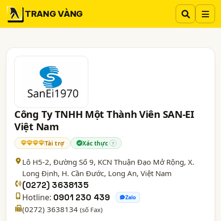
TRANG VÀNG
Công Ty TNHH Một Thành Viên SAN-EI
Việt Nam
Tài trợ
Xác thực
?
Lô H5-2, Đường Số 9, KCN Thuận Đạo Mở Rộng, X.
Long Định, H. Cần Đước,
Long An
, Việt Nam
(0272) 3638135
Hotline:
0901 230 439
Zalo
(0272) 3638134
(số Fax)