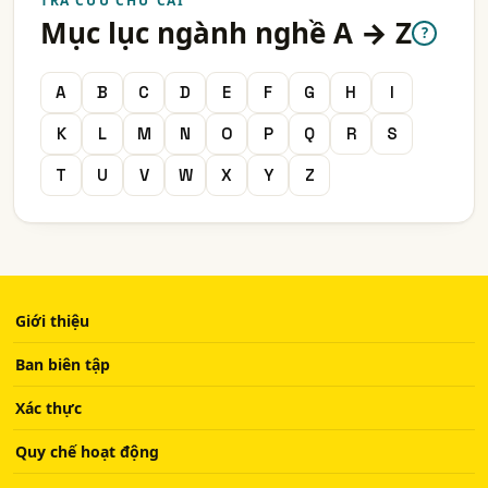
TRA CỨU CHỮ CÁI
Mục lục ngành nghề A → Z
?
A
B
C
D
E
F
G
H
I
K
L
M
N
O
P
Q
R
S
T
U
V
W
X
Y
Z
Giới thiệu
Ban biên tập
Xác thực
Quy chế hoạt động