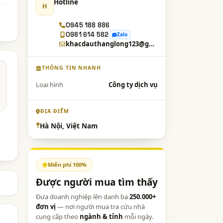
Hotline
H
0945 188 886
0981 614 582
Zalo
khacdauthanglong123@gmail.com
THÔNG TIN NHANH
Loại hình
Công ty dịch vụ
ĐỊA ĐIỂM
Hà Nội, Việt Nam
Miễn phí 100%
Được người mua tìm thấy
Đưa doanh nghiệp lên danh bạ
250.000+
đơn vị
— nơi người mua tra cứu nhà
cung cấp theo
ngành & tỉnh
mỗi ngày.