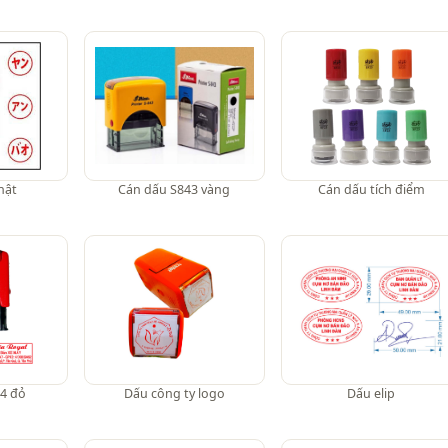
hật
Cán dấu S843 vàng
Cán dấu tích điểm
4 đỏ
Dấu công ty logo
Dấu elip