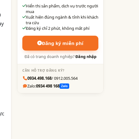
Hiển thị sản phẩm, dịch vụ trước người
mua
u
Xuất hiện đúng ngành & tỉnh khi khách
tra cứu
ày
Đăng ký chỉ 2 phút, không mất phí
Đăng ký miễn phí
Đã có trang doanh nghiệp?
Đăng nhập
CẦN HỖ TRỢ ĐĂNG KÝ?
0934.498.168
/ 0912.005.564
Zalo:
0934 498 168
Zalo
ực