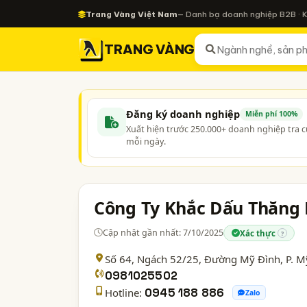
Trang Vàng Việt Nam
— Danh bạ doanh nghiệp B2B · 
TRANG VÀNG
Đăng ký doanh nghiệp
Miễn phí 100%
Xuất hiện trước 250.000+ doanh nghiệp tra 
mỗi ngày.
Công Ty Khắc Dấu Thăng
Cập nhật gần nhất: 7/10/2025
Xác thực
?
Số 64, Ngách 52/25, Đường Mỹ Đình, P. M
0981025502
Hotline:
0945 188 886
Zalo