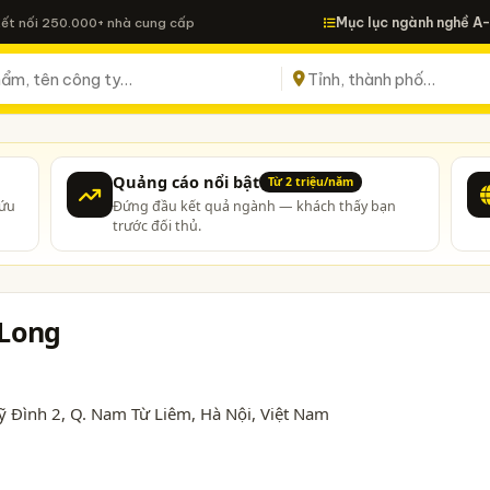
Mục lục ngành nghề A
Kết nối 250.000+ nhà cung cấp
Quảng cáo nổi bật
Từ 2 triệu/năm
cứu
Đứng đầu kết quả ngành — khách thấy bạn
trước đối thủ.
 Long
ỹ Đình 2, Q. Nam Từ Liêm,
Hà Nội
, Việt Nam