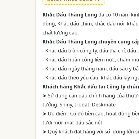
Khắc Dấu Thăng Long
đã có 10 năm kinh
đồng, Khắc dấu chìm, khắc dấu nổi, khắc
chất lượng cao.
Khắc Dấu Thăng Long chuyên cung cấp
- Khắc dấu tròn công ty, dấu địa chỉ, dấu
- Khắc dấu hoàn công liền mực, chấm mực
- Khắc dấu ngày tháng năm, dấu sao y bản
- Khắc dấu theo yêu cầu, khắc dấu lấy nga
Khách hàng Khắc dấu tại Công ty chúng
➤ Sử dụng cán dấu chính hãng của thương
tưởng: Shiny, trodat, Deskmate
➤ Ưu điểm: Có độ bền cao, hoạt động bề
tươi mới, mặt dấu sắc nét
➤ Quý khách đặt hàng với số lượng lớn 