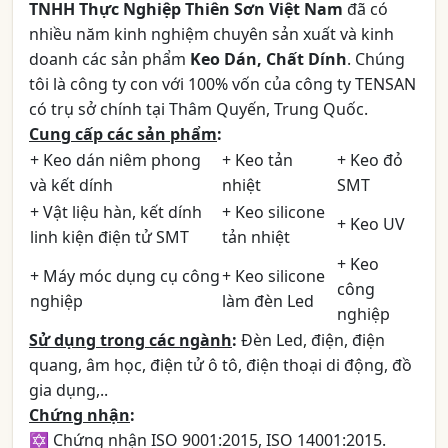
TNHH Thực Nghiệp Thiên Sơn Việt Nam
đã có
nhiều năm kinh nghiệm chuyên sản xuất và kinh
doanh các sản phẩm
Keo Dán, Chất Dính
. Chúng
tôi là công ty con với 100% vốn của công ty TENSAN
có trụ sở chính tại Thâm Quyến, Trung Quốc.
Cung cấp các sản phẩm
:
+ Keo dán niêm phong
+ Keo tản
+ Keo đỏ
và kết dính
nhiệt
SMT
+ Vật liệu hàn, kết dính
+ Keo silicone
+ Keo UV
linh kiện điện tử SMT
tản nhiệt
+ Keo
+ Máy móc dụng cụ công
+ Keo silicone
công
nghiệp
làm đèn Led
nghiệp
Sử dụng trong các ngành
:
Đèn Led, điện, điện
quang, âm học, điện tử ô tô, điện thoại di động, đồ
gia dụng,..
Chứng nhận
:
✡ Chứng nhận ISO 9001:2015, ISO 14001:2015.