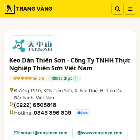
TRANG VÀNG
Keo Dán Thiên Sơn - Công Ty TNHH Thực
Nghiệp Thiên Sơn Việt Nam
Tài trợ
Xác thực
?
Đường TS10, KCN Tiên Sơn, X. Nội Duệ, H. Tiên Du,
Bắc Ninh
, Việt Nam
(0222) 6508818
Hotline:
0346 896 809
Zalo
contact@tensanvn.com
www.tensanvn.com