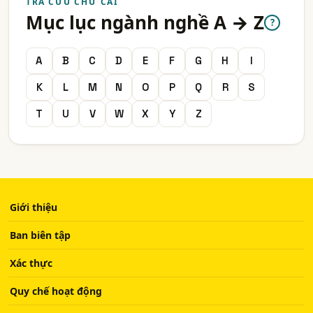
TRA CỨU CHỮ CÁI
Mục lục ngành nghề A → Z
?
A
B
C
D
E
F
G
H
I
K
L
M
N
O
P
Q
R
S
T
U
V
W
X
Y
Z
Giới thiệu
Ban biên tập
Xác thực
Quy chế hoạt động