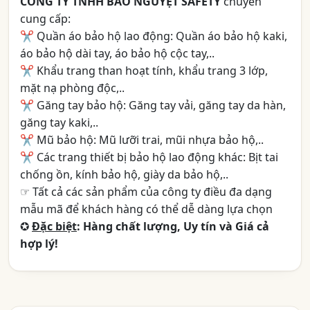
CÔNG TY TNHH BẢO NGUYỆT SAFETY
chuyên
cung cấp:
✂ Quần áo bảo hộ lao động: Quần áo bảo hộ kaki,
áo bảo hộ dài tay, áo bảo hộ cộc tay,..
✂ Khẩu trang than hoạt tính, khẩu trang 3 lớp,
mặt nạ phòng độc,..
✂ Găng tay bảo hộ: Găng tay vải, găng tay da hàn,
găng tay kaki,..
✂ Mũ bảo hộ: Mũ lưỡi trai, mũi nhựa bảo hộ,..
✂ Các trang thiết bị bảo hộ lao động khác: Bịt tai
chống ồn, kính bảo hộ, giày da bảo hộ,..
☞ Tất cả các sản phẩm của công ty điều đa dạng
mẫu mã để khách hàng có thể dễ dàng lựa chọn
✪
Đặc biệt
: Hàng chất lượng, Uy tín và Giá cả
hợp lý!