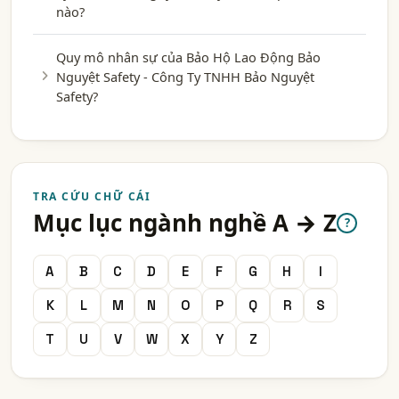
nào?
Quy mô nhân sự của Bảo Hộ Lao Động Bảo
Nguyệt Safety - Công Ty TNHH Bảo Nguyệt
Safety?
TRA CỨU CHỮ CÁI
Mục lục ngành nghề A → Z
?
A
B
C
D
E
F
G
H
I
K
L
M
N
O
P
Q
R
S
T
U
V
W
X
Y
Z