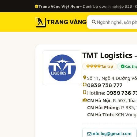
Trang Vàng Việt Nam
— Danh bạ doanh nghiệp B2B · 
TRANG VÀNG
TMT Logistics
Tài trợ
Xác th
Số 11, Ngõ 4 Đường Võ
0939 736 777
Hotline:
0939 736 7
CN Hà Nội:
P. 507, Tòa
CN Hải Phòng:
P. 335,
CN Hà Tĩnh:
KCN Vũng 
info.log@gmail.com