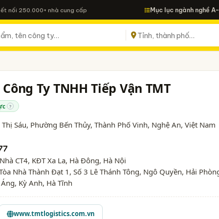
Mục lục ngành nghề A
Kết nối 250.000+ nhà cung cấp
 - Công Ty TNHH Tiếp Vận TMT
ực
?
 Thị Sáu, Phường Bến Thủy, Thành Phố Vinh,
Nghệ An
, Việt Nam
77
 Nhà CT4, KĐT Xa La, Hà Đông, Hà Nội
 Tòa Nhà Thành Đạt 1, Số 3 Lê Thánh Tông, Ngô Quyền, Hải Phòn
Áng, Kỳ Anh, Hà Tĩnh
www.tmtlogistics.com.vn