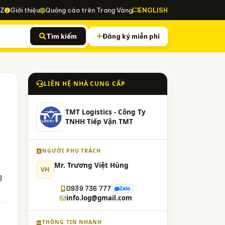
-Z
Giới thiệu
Quảng cáo trên Trang Vàng
ENGLISH
Tìm kiếm
Đăng ký miễn phí
LIÊN HỆ NHÀ CUNG CẤP
TMT Logistics - Công Ty
TNHH Tiếp Vận TMT
NGƯỜI PHỤ TRÁCH
Mr. Trương Việt Hùng
VH
g
0939 736 777
Zalo
info.log@gmail.com
THÔNG TIN NHANH