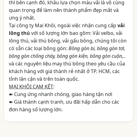
thì bên cạnh đó, khâu lựa chọn màu vải là vô cùng
quan trọng để làm nên thành phẩm đẹp mắt và
ưng ý nhất.
Tại công ty Mai Khôi, ngoài việc nhận cung cấp
vải
lông thú
với số lượng lớn bao gồm: Vải velbo, vải
lông thú, vải thú bông, vải gấu bông, chúng tôi còn
có sẵn các loại bông gòn:
Bông gòn bi, bông gòn tơi,
bông gòn chống cháy, bông gòn kiện, bông gòn cuộn,..
và các nguyên liệu may thú bông theo yêu cầu của
khách hàng với giá thành rẻ nhất ở TP. HCM, các
tỉnh lân cận và trên toàn quốc.
MAI KHÔI CAM KẾT
:
➽ Cung ứng nhanh chóng, giao hàng tận nơi
➽ Giá thành cạnh tranh, ưu đãi hấp dẫn cho các
đơn hàng số lượng lớn.