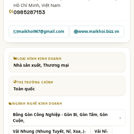
Hồ Chí Minh
, Việt Nam
0985287153
maikhoi967@gmail.com
www.maikhoi.bizz.vn
LOẠI HÌNH KINH DOANH
Nhà sản xuất, Thương mại
THỊ TRƯỜNG CHÍNH
Toàn quốc
NGÀNH NGHỀ KINH DOANH
Bông Gòn Công Nghiệp - Gòn Bi, Gòn Tấm, Gòn
Cuộn,
Vải Nhung (Nhung Tuyết, Nỉ, Xoa,.)
Vải Nỉ