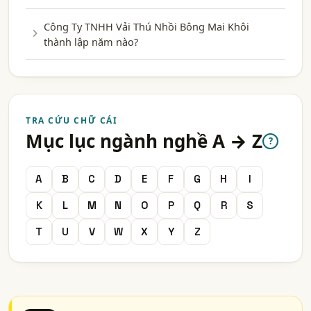
Công Ty TNHH Vải Thú Nhồi Bông Mai Khôi
thành lập năm nào?
TRA CỨU CHỮ CÁI
Mục lục ngành nghề A → Z
?
A
B
C
D
E
F
G
H
I
K
L
M
N
O
P
Q
R
S
T
U
V
W
X
Y
Z