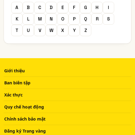
A
B
C
D
E
F
G
H
I
K
L
M
N
O
P
Q
R
S
T
U
V
W
X
Y
Z
Giới thiệu
Ban biên tập
Xác thực
Quy chế hoạt động
Chính sách bảo mật
Đăng ký Trang vàng