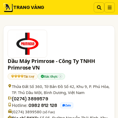
TRANG VÀNG
Dầu Máy Primrose - Công Ty TNHH
Primrose VN
Tài trợ
Xác thực
?
Thửa Đất Số 360, Tờ Bản Đồ Số 42, Khu 9, P. Phú Hòa,
TP. Thủ Dầu Một,
Bình Dương
, Việt Nam
(0274) 3899579
Hotline:
0982 812 128
Zalo
(0274) 3899580
(số Fax)
Địa chỉ ĐKKD:
Số 95, Đường Nguyễn Thái Bình, Khu