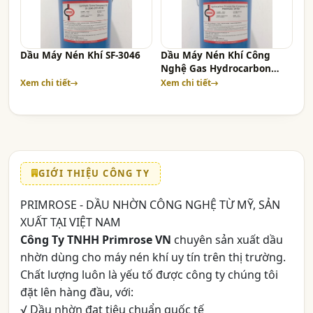
Dầu Máy Nén Khí SF-3046
Dầu Máy Nén Khí Công
Nghệ Gas Hydrocarbon
SH100
Xem chi tiết
Xem chi tiết
GIỚI THIỆU CÔNG TY
PRIMROSE - DẦU NHỜN CÔNG NGHỆ TỪ MỸ, SẢN
XUẤT TẠI VIỆT NAM
Công Ty TNHH Primrose VN
chuyên sản xuất dầu
nhờn dùng cho máy nén khí uy tín trên thị trường.
Chất lượng luôn là yếu tố được công ty chúng tôi
đặt lên hàng đầu, với:
√ Dầu nhờn đạt tiêu chuẩn quốc tế