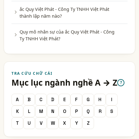
ắc Quy Việt Phát - Công Ty TNHH Việt Phát
thành lập năm nào?
Quy mô nhân sự của ắc Quy Việt Phát - Công
Ty TNHH Việt Phát?
TRA CỨU CHỮ CÁI
Mục lục ngành nghề A → Z
?
A
B
C
D
E
F
G
H
I
K
L
M
N
O
P
Q
R
S
T
U
V
W
X
Y
Z