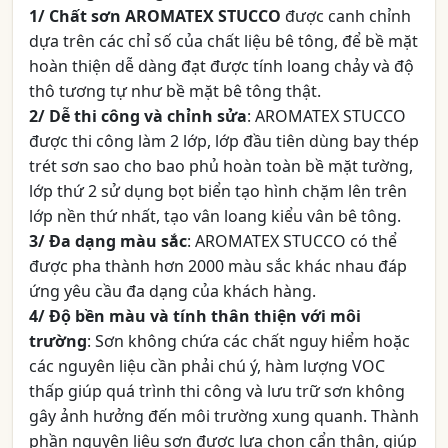
1/ Chất sơn AROMATEX STUCCO
được canh chỉnh
dựa trên các chỉ số của chất liệu bê tông, để bề mặt
hoàn thiện dễ dàng đạt được tính loang chảy và độ
thô tương tự như bề mặt bê tông thật.
2/ Dễ thi công và chỉnh sửa
: AROMATEX STUCCO
được thi công làm 2 lớp, lớp đầu tiên dùng bay thép
trét sơn sao cho bao phủ hoàn toàn bề mặt tường,
lớp thứ 2 sử dụng bọt biển tạo hình chặm lên trên
lớp nền thứ nhất, tạo vân loang kiểu vân bê tông.
3/ Đa dạng màu sắc
: AROMATEX STUCCO có thể
được pha thành hơn 2000 màu sắc khác nhau đáp
ứng yêu cầu đa dạng của khách hàng.
4/ Độ bền màu và tính thân thiện với môi
trường
: Sơn không chứa các chất nguy hiểm hoặc
các nguyên liệu cần phải chú ý, hàm lượng VOC
thấp giúp quá trình thi công và lưu trữ sơn không
gây ảnh hưởng đến môi trường xung quanh. Thành
phần nguyên liệu sơn được lựa chọn cẩn thận, giúp