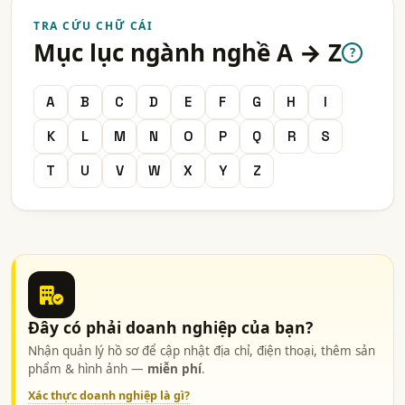
TRA CỨU CHỮ CÁI
Mục lục ngành nghề A → Z
?
A
B
C
D
E
F
G
H
I
K
L
M
N
O
P
Q
R
S
T
U
V
W
X
Y
Z
Đây có phải doanh nghiệp của bạn?
Nhận quản lý hồ sơ để cập nhật địa chỉ, điện thoại, thêm sản
phẩm & hình ảnh —
miễn phí
.
Xác thực doanh nghiệp là gì?