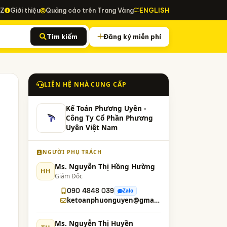
-Z
Giới thiệu
Quảng cáo trên Trang Vàng
ENGLISH
Tìm kiếm
Đăng ký miễn phí
LIÊN HỆ NHÀ CUNG CẤP
Kế Toán Phương Uyên -
Công Ty Cổ Phần Phương
Uyên Việt Nam
NGƯỜI PHỤ TRÁCH
Ms. Nguyễn Thị Hồng Hường
HH
Giám Đốc
090 4848 039
Zalo
ketoanphuonguyen@gmail.com
Ms. Nguyễn Thị Huyền