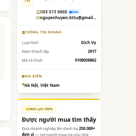
TH
093 573 9868
Zalo
nguyenhuyen.kttu@gmail.com
THÔNG TIN NHANH
Loại hình
Dịch Vụ
Năm thành lập
2017
Mã số thuế
0108058862
ĐỊA ĐIỂM
Hà Nội, Việt Nam
Miễn phí 100%
Được người mua tìm thấy
Đưa doanh nghiệp lên danh bạ
250.000+
đơn vị
— nơi người mua tra cứu nhà