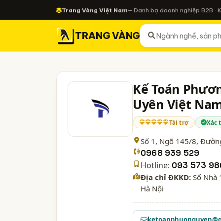
Trang Vàng Việt Nam
— Danh bạ doanh nghiệp B2B · 
TRANG VÀNG
Kế Toán Phươn
Uyên Việt Na
Tài trợ
Xác 
Số 1, Ngõ 145/8, Đường
0968 939 529
Hotline:
093 573 98
Địa chỉ ĐKKD:
Số Nhà 1
Hà Nội
ketoanphuonguyen@g