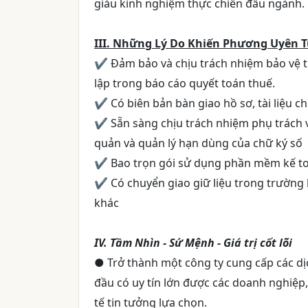
giàu kinh nghiệm thực chiến đầu ngành.
III. Những Lý Do Khiến Phương Uyên T
✔ Đảm bảo và chịu trách nhiệm bảo vệ thà
lập trong báo cáo quyết toán thuế.
✔ Có biên bản bàn giao hồ sơ, tài liệu ch
✔ Sẵn sàng chịu trách nhiệm phụ trách v
quản và quản lý hạn dùng của chữ ký số
✔ Bao trọn gói sử dụng phần mềm kế toá
✔ Có chuyển giao giữ liệu trong trường
khác
IV. Tầm Nhìn - Sứ Mệnh - Giá trị cốt lõi
● Trở thành một công ty cung cấp các dị
đầu có uy tín lớn được các doanh nghiệp
tế tin tưởng lựa chọn.