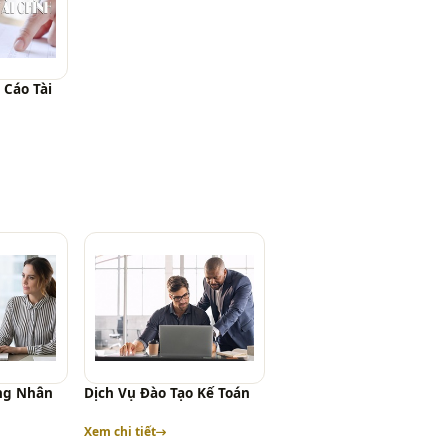
 Cáo Tài
ng Nhân
Dịch Vụ Đào Tạo Kế Toán
Xem chi tiết