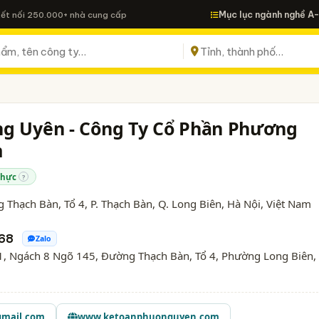
Mục lục ngành nghề A
Kết nối 250.000+ nhà cung cấp
g Uyên - Công Ty Cổ Phần Phương
m
thực
?
 Thạch Bàn, Tổ 4, P. Thạch Bàn, Q. Long Biên,
Hà Nội
, Việt Nam
68
Zalo
, Ngách 8 Ngõ 145, Đường Thạch Bàn, Tổ 4, Phường Long Biên,
mail.com
www.ketoanphuonguyen.com