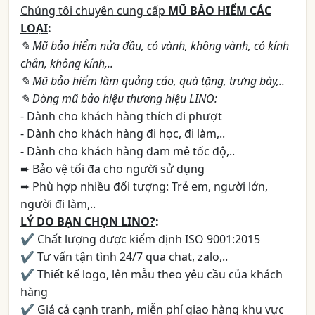
Chúng tôi chuyên cung cấp
MŨ BẢO HIỂM CÁC
LOẠI
:
✎ Mũ bảo hiểm nửa đầu, có vành, không vành, có kính
chắn, không kính,..
✎ Mũ bảo hiểm làm quảng cáo, quà tặng, trưng bày,..
✎ Dòng mũ bảo hiệu thương hiệu LINO:
- Dành cho khách hàng thích đi phượt
- Dành cho khách hàng đi học, đi làm,..
- Dành cho khách hàng đam mê tốc độ,..
➨ Bảo vệ tối đa cho người sử dụng
➨ Phù hợp nhiều đối tượng: Trẻ em, người lớn,
người đi làm,..
LÝ DO BẠN CHỌN LINO?
:
✔ Chất lượng được kiểm định ISO 9001:2015
✔ Tư vấn tận tình 24/7 qua chat, zalo,..
✔ Thiết kế logo, lên mẫu theo yêu cầu của khách
hàng
✔ Giá cả cạnh tranh, miễn phí giao hàng khu vực