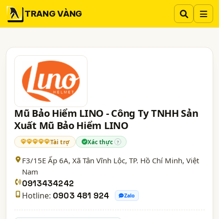
TRANG VÀNG
Mũ Bảo Hiểm LINO - Công Ty TNHH Sản
Xuất Mũ Bảo Hiểm LINO
Tài trợ
Xác thực
?
F3/15E Ấp 6A, Xã Tân Vĩnh Lộc,
TP. Hồ Chí Minh
, Việt
Nam
0913434242
Hotline:
0903 481 924
Zalo