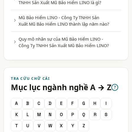
TNHH Sản Xuất Mũ Bảo Hiểm LINO là gì?
Mũ Bảo Hiểm LINO - Công Ty TNHH Sản
Xuất Mũ Bảo Hiểm LINO thành lập năm nào?
Quy mô nhân sự của Mũ Bảo Hiểm LINO -
Công Ty TNHH Sản Xuất Mũ Bảo Hiểm LINO?
TRA CỨU CHỮ CÁI
Mục lục ngành nghề A → Z
?
A
B
C
D
E
F
G
H
I
K
L
M
N
O
P
Q
R
S
T
U
V
W
X
Y
Z