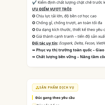
✔ Kiểm định chất lượng chặt chẽ trước 
ƯU ĐIỂM VƯỢT TRỘI
:
✪ Chịu lực tải lớn, độ bền cơ học cao
✪ Chống gỉ, chống trượt, an toàn tối đa
✪ Đa dạng kích thước, thiết kế theo yêu 
✪ Giá thành cạnh tranh – tiến độ sản xu
Đối tác uy tín
:
Ecopark, Delta, Fecon, VietH
➥
Phục vụ thị trường toàn quốc – Gia
➥
Chất lượng bền vững – Nâng tầm côn
SẢN PHẨM DỊCH VỤ
Đúc gang theo yêu cầu