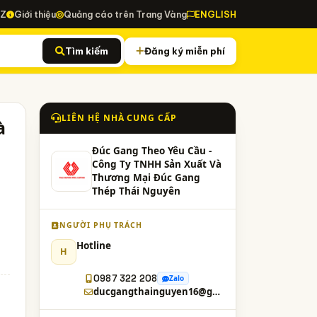
-Z
Giới thiệu
Quảng cáo trên Trang Vàng
ENGLISH
Tìm kiếm
Đăng ký miễn phí
LIÊN HỆ NHÀ CUNG CẤP
à
Đúc Gang Theo Yêu Cầu -
Công Ty TNHH Sản Xuất Và
Thương Mại Đúc Gang
Thép Thái Nguyên
NGƯỜI PHỤ TRÁCH
Hotline
H
0987 322 208
Zalo
ducgangthainguyen16@gmail.com