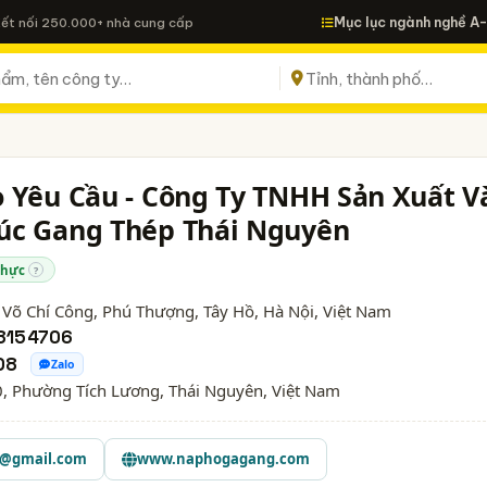
Mục lục ngành nghề A
Kết nối 250.000+ nhà cung cấp
 Yêu Cầu - Công Ty TNHH Sản Xuất V
úc Gang Thép Thái Nguyên
thực
?
 Võ Chí Công, Phú Thượng, Tây Hồ,
Hà Nội
, Việt Nam
8154706
08
Zalo
, Phường Tích Lương, Thái Nguyên, Việt Nam
6@gmail.com
www.naphogagang.com