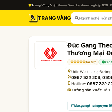
Trang Vàng Việt Nam
— Danh bạ doanh nghiệp B2B · 
TRANG VÀNG
Đúc Gang Theo
Thương Mại Đ
Tài trợ
Xác 
Udic West Lake, Đường
0987 322 208
,
035
Hotline:
0987 322 2
Xưởng sản xuất:
Tổ 10
ducgangthainguyen1