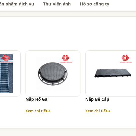
ản phẩm dịch vụ
Thư viện ảnh
Hồ sơ công ty
Nắp Hố Ga
Nắp Bể Cáp
Xem chi tiết
Xem chi tiết