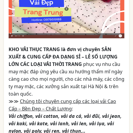
KHO VẢI THỤC TRANG
là đơn vị chuyên
SẢN
XUẤT & CUNG CẤP ĐA DẠNG SỈ – LẺ SỐ LƯỢNG
LỚN CÁC LOẠI VẢI THỜI TRANG
phục vụ nhu cầu
may mặc đáp ứng yêu cầu xu hướng thẩm mĩ ngày
càng cao cho mọi người, cho các nhà máy, các công
ty may mặc, các xưởng sản xuất tại Hà Nội & trên
toàn quốc.
≫≫
Chúng tôi chuyên cung cấp các loại vải Cao
Cấp – Bền Đẹp – Chất Lượng
:
Vải chiffon, vải cotton, vải da cá, vải đũi, vải jean,
vải kaki, vải kate, vải lanh, vải len, vải lụa, vải
nylon, vải poly, vải ren, vải thun,..