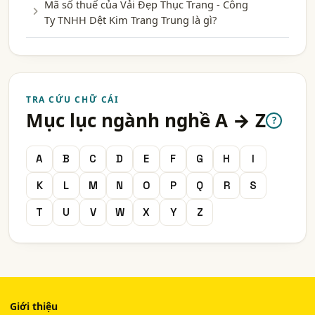
Mã số thuế của Vải Đẹp Thục Trang - Công
Ty TNHH Dệt Kim Trang Trung là gì?
TRA CỨU CHỮ CÁI
Mục lục ngành nghề A → Z
?
A
B
C
D
E
F
G
H
I
K
L
M
N
O
P
Q
R
S
T
U
V
W
X
Y
Z
Giới thiệu