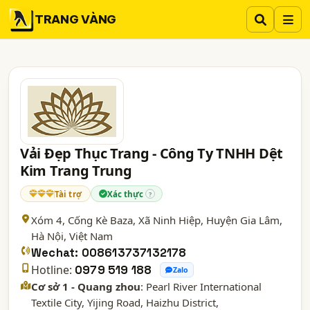
TRANG VÀNG
Vải Đẹp Thục Trang - Công Ty TNHH Dệt
Kim Trang Trung
Tài trợ
Xác thực
?
Xóm 4, Cống Kè Baza, Xã Ninh Hiệp, Huyện Gia Lâm,
Hà Nội
, Việt Nam
Wechat: 008613737132178
Hotline:
0979 519 188
Zalo
Cơ sở 1 - Quang zhou
: Pearl River International
Textile City, Yijing Road, Haizhu District,