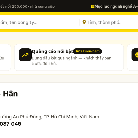
Mục lục ngành nghề A
Kết nối 250.000+ nhà cung cấp
Quảng cáo nổi bật
Từ 2 triệu/năm
cứu
Đứng đầu kết quả ngành — khách thấy bạn
trước đối thủ.
o Hân
Phường An Phú Đông,
TP. Hồ Chí Minh
, Việt Nam
037 045