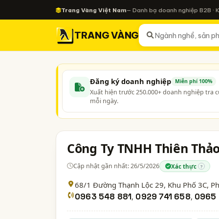
Trang Vàng Việt Nam
— Danh bạ doanh nghiệp B2B · 
TRANG VÀNG
Đăng ký doanh nghiệp
Miễn phí 100%
Xuất hiện trước 250.000+ doanh nghiệp tra 
mỗi ngày.
Công Ty TNHH Thiên Thả
Cập nhật gần nhất: 26/5/2026
Xác thực
?
68/1 Đường Thạnh Lộc 29, Khu Phố 3C, 
0963 548 881
,
0929 741 658
,
0965 