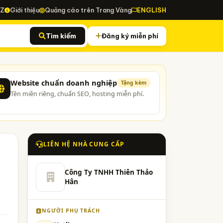
-Z
Giới thiệu
Quảng cáo trên Trang Vàng
ENGLISH
Tìm kiếm
Đăng ký miễn phí
Website chuẩn doanh nghiệp
Tặng kèm
Tên miền riêng, chuẩn SEO, hosting miễn phí.
LIÊN HỆ NHÀ CUNG CẤP
Công Ty TNHH Thiên Thảo
Hân
NGƯỜI PHỤ TRÁCH