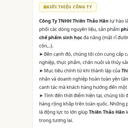
GIỚI THIỆU CÔNG TY
Công Ty TNHH Thiên Thảo Hân
tự hào l
phối các dòng nguyên liệu, sản phẩm
ph
chế phẩm sinh học
đa năng (mật rỉ đườn
côn,..).
➤ Bên cạnh đó, chúng tôi còn cung cấp c
nghiệp, thực phẩm, chăn nuôi và thủy sản
➤ Mục tiêu chính từ khi thành lập của
Th
nhân và doanh nghiệp hoàn toàn yên tâm v
canh tác mà khách hàng hướng đến một c
➤ Tính đến thời điểm hiện tại, chúng tô
hàng rộng khắp trên toàn quốc. Những ph
là động lực to lớn giúp
Thiên Thảo Hân
k
trong tương lai.