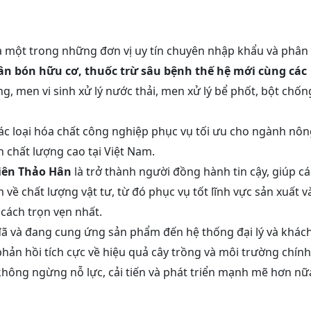
à một trong những đơn vị uy tín chuyên nhập khẩu và phân
ân bón hữu cơ, thuốc trừ sâu bệnh thế hệ mới cùng các
g, men vi sinh xử lý nước thải, men xử lý bể phốt, bột chốn
ác loại hóa chất công nghiệp phục vụ tối ưu cho ngành nô
 chất lượng cao tại Việt Nam.
iên Thảo Hân
là trở thành người đồng hành tin cậy, giúp cá
ề chất lượng vật tư, từ đó phục vụ tốt lĩnh vực sản xuất v
ách trọn vẹn nhất.
i đã và đang cung ứng sản phẩm đến hệ thống đại lý và khác
ản hồi tích cực về hiệu quả cây trồng và môi trường chính
hông ngừng nỗ lực, cải tiến và phát triển mạnh mẽ hơn nữ