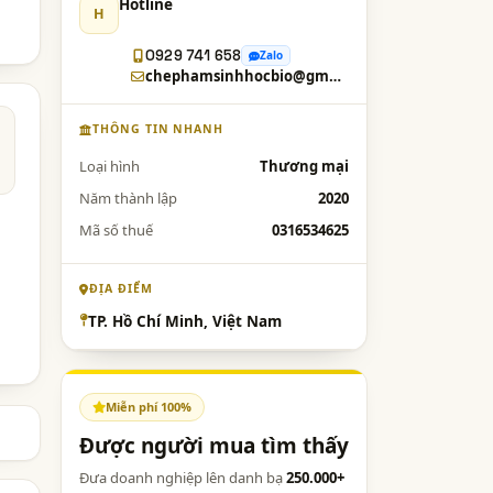
Hotline
H
0929 741 658
Zalo
chephamsinhhocbio@gmail.com
THÔNG TIN NHANH
Loại hình
Thương mại
Năm thành lập
2020
Mã số thuế
0316534625
ĐỊA ĐIỂM
TP. Hồ Chí Minh, Việt Nam
Miễn phí 100%
Được người mua tìm thấy
Đưa doanh nghiệp lên danh bạ
250.000+