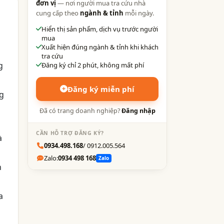
đơn vị
— nơi người mua tra cứu nhà
cung cấp theo
ngành & tỉnh
mỗi ngày.
Hiển thị sản phẩm, dịch vụ trước người
mua
Xuất hiện đúng ngành & tỉnh khi khách
tra cứu
g
Đăng ký chỉ 2 phút, không mất phí
Đăng ký miễn phí
ng
Đã có trang doanh nghiệp?
Đăng nhập
CẦN HỖ TRỢ ĐĂNG KÝ?
à
0934.498.168
/ 0912.005.564
Zalo:
0934 498 168
Zalo
h
a