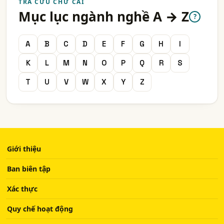
TRA CỨU CHỮ CÁI
Mục lục ngành nghề A → Z
?
A
B
C
D
E
F
G
H
I
K
L
M
N
O
P
Q
R
S
T
U
V
W
X
Y
Z
Giới thiệu
Ban biên tập
Xác thực
Quy chế hoạt động