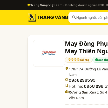
Trang Vàng Việt Nam
— Danh bạ doanh nghiệp B2B · 
TRANG VÀNG
May Đồng Phục
May Thiên Ng
Tài trợ
Xác th
178/17A Đường Lê Văn 
Nam
0938298595
Hotline:
0938 298 5
Xưởng Sản Xuất
: Số 
Việt Nam