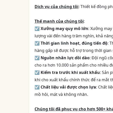
Dịch vụ của chúng tôi
: Thiết kế đồng p
Thế mạnh của chúng tôi
:
☑
Xưởng may quy mô lớn
: Xưởng may
lượng vài đến hàng trăm nghìn, khả năn
☑
Thời gian linh hoạt, đúng tiến độ
: 
hàng gấp sẽ được hỗ trợ trong thời gian
☑
Nguồn nhân lực dồi dào
: Đội ngũ c
cho ra hơn 10.000 sản phẩm cho nhiều đơ
☑
Kiểm tra trước khi xuất khẩu
: Sản 
khi cho xuất khẩu chính thức để ra mắt t
☑
Chất liệu vải được chọn lựa
: Chất li
mồ hôi, mát và không nhăn.
Chúng tôi đã phục vụ cho hơn 500+ k