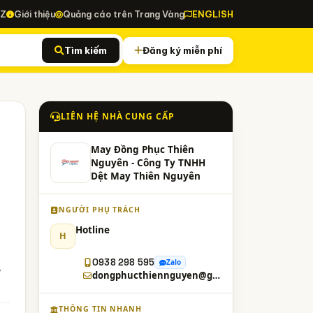
-Z
Giới thiệu
Quảng cáo trên Trang Vàng
ENGLISH
Tìm kiếm
Đăng ký miễn phí
LIÊN HỆ NHÀ CUNG CẤP
May Đồng Phục Thiên
Nguyên - Công Ty TNHH
Dệt May Thiên Nguyên
NGƯỜI PHỤ TRÁCH
Hotline
H
0938 298 595
Zalo
,
dongphucthiennguyen@gmail.com
THÔNG TIN NHANH