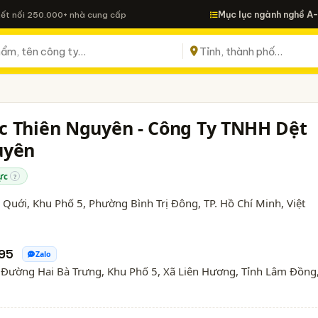
Mục lục ngành nghề A
Kết nối 250.000+ nhà cung cấp
 Thiên Nguyên - Công Ty TNHH Dệt
uyên
ực
?
Quới, Khu Phố 5, Phường Bình Trị Đông,
TP. Hồ Chí Minh
, Việt
95
Zalo
4 Đường Hai Bà Trưng, Khu Phố 5, Xã Liên Hương, Tỉnh Lâm Đồng