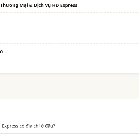
Thương Mại & Dịch Vụ HĐ Express
ời
xpress có địa chỉ ở đâu?