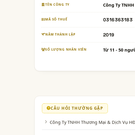
Công Ty TNHH 
TÊN CÔNG TY
0316363183
MÃ SỐ THUẾ
2019
NĂM THÀNH LẬP
Từ 11 - 50 ngư
SỐ LƯỢNG NHÂN VIÊN
CÂU HỎI THƯỜNG GẶP
Công Ty TNHH Thương Mại & Dịch Vụ HĐ E