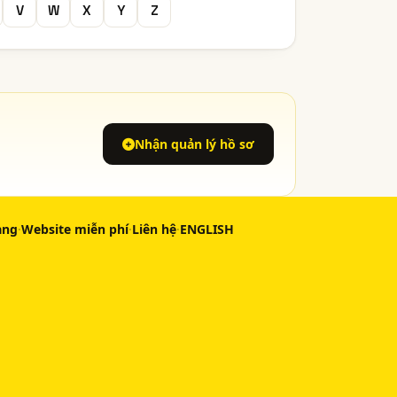
V
W
X
Y
Z
Nhận quản lý hồ sơ
àng
·
Website miễn phí
·
Liên hệ
·
ENGLISH