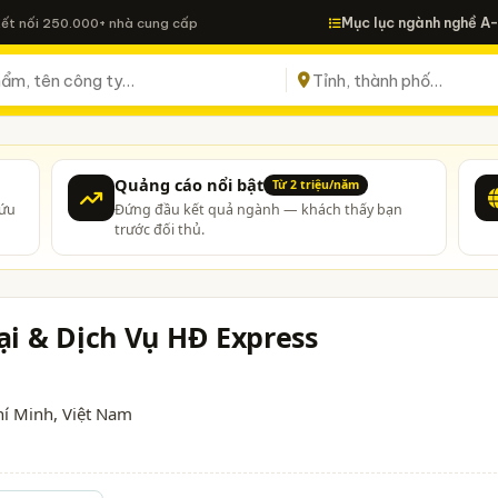
Mục lục ngành nghề A
Kết nối 250.000+ nhà cung cấp
Quảng cáo nổi bật
Từ 2 triệu/năm
cứu
Đứng đầu kết quả ngành — khách thấy bạn
trước đối thủ.
i & Dịch Vụ HĐ Express
hí Minh
, Việt Nam