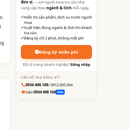
đơn vị
— nơi người mua tra cứu nhà
cung cấp theo
ngành & tỉnh
mỗi ngày.
ận
Hiển thị sản phẩm, dịch vụ trước người
mua
g
Xuất hiện đúng ngành & tỉnh khi khách
tra cứu
Đăng ký chỉ 2 phút, không mất phí
ng
Đăng ký miễn phí
Đã có trang doanh nghiệp?
Đăng nhập
CẦN HỖ TRỢ ĐĂNG KÝ?
0934.498.168
/ 0912.005.564
Zalo:
0934 498 168
Zalo