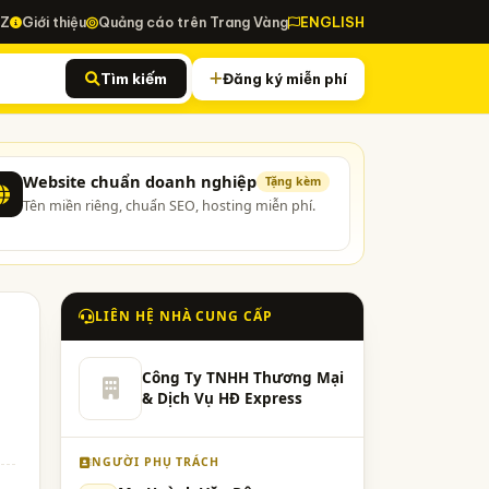
-Z
Giới thiệu
Quảng cáo trên Trang Vàng
ENGLISH
Tìm kiếm
Đăng ký miễn phí
Website chuẩn doanh nghiệp
Tặng kèm
Tên miền riêng, chuẩn SEO, hosting miễn phí.
LIÊN HỆ NHÀ CUNG CẤP
Công Ty TNHH Thương Mại
& Dịch Vụ HĐ Express
NGƯỜI PHỤ TRÁCH