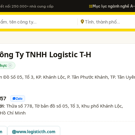
Mục lục ngành nghề A
Kết nối 250.000+ nhà cung cấp
 Công Ty TNHH Logistic T-H
thực
?
 Đồ Số 05, Tổ 3, KP. Khánh Lộc, P. Tân Phước Khánh, TP. Tân Uyê
 57
Zalo
ới
: Thửa số 778, Tờ bản đồ số 05, Tổ 3, Khu phố Khánh Lộc,
 Hồ Chí Minh
om
www.logisticth.com