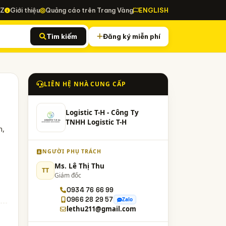
-Z
Giới thiệu
Quảng cáo trên Trang Vàng
ENGLISH
Tìm kiếm
Đăng ký miễn phí
LIÊN HỆ NHÀ CUNG CẤP
Logistic T-H - Công Ty
TNHH Logistic T-H
n,
NGƯỜI PHỤ TRÁCH
Ms. Lê Thị Thu
TT
Giám đốc
0934 76 66 99
0966 28 29 57
Zalo
lethu211@gmail.com