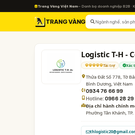
Trang Vàng Việt Nam
— Danh bạ doanh nghiệp B2B · 
TRANG VÀNG
Logistic T-H -
Tài trợ
Xác 
Thửa Đất Số 778, Tờ Bản
Bình Dương
, Việt Nam
0934 76 66 99
Hotline:
0966 28 29
Địa chỉ hành chính m
Phường Tân Khánh, TP.
thlogistic20@gmail.c