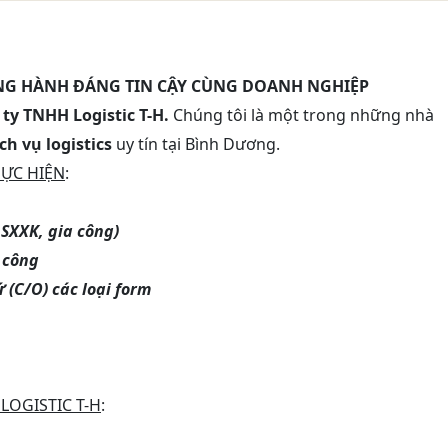
ỒNG HÀNH ĐÁNG TIN CẬY CÙNG DOANH NGHIỆP
ty TNHH Logistic T-H.
Chúng tôi là một trong những nhà
h vụ logistics
uy tín tại Bình Dương.
HỰC HIỆN
:
 SXXK, gia công)
 công
 (C/O) các loại form
LOGISTIC T-H
: