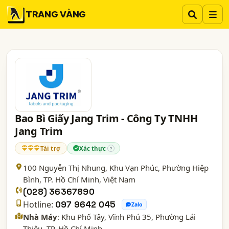
TRANG VÀNG
Bao Bì Giấy Jang Trim - Công Ty TNHH
Jang Trim
Tài trợ
Xác thực
?
100 Nguyễn Thị Nhung, Khu Vạn Phúc, Phường Hiệp
Bình,
TP. Hồ Chí Minh
, Việt Nam
(028) 36367890
Hotline:
097 9642 045
Zalo
Nhà Máy
: Khu Phố Tây, Vĩnh Phú 35, Phường Lái
Thiêu, TP. Hồ Chí Minh