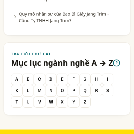
Quy mô nhân sự của Bao Bì Giấy Jang Trim -
Công Ty TNHH Jang Trim?
TRA CỨU CHỮ CÁI
Mục lục ngành nghề A → Z
?
A
B
C
D
E
F
G
H
I
K
L
M
N
O
P
Q
R
S
T
U
V
W
X
Y
Z