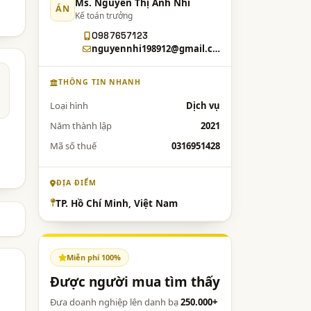
Ms. Nguyễn Thị Ánh Nhi
ÁN
Kế toán trưởng
0987657123
nguyennhi198912@gmail.com
THÔNG TIN NHANH
Loại hình
Dịch vụ
Năm thành lập
2021
Mã số thuế
0316951428
ĐỊA ĐIỂM
TP. Hồ Chí Minh, Việt Nam
Miễn phí 100%
Được người mua tìm thấy
Đưa doanh nghiệp lên danh bạ
250.000+