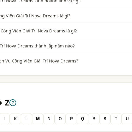
Trí Nova Dreams kinh doanh lĩnh vực gì?
g Viên Giải Trí Nova Dreams là gì?
Công Viên Giải Trí Nova Dreams là gì?
 Trí Nova Dreams thành lập năm nào?
h Vụ Công Viên Giải Trí Nova Dreams?
→ Z
?
I
K
L
M
N
O
P
Q
R
S
T
U