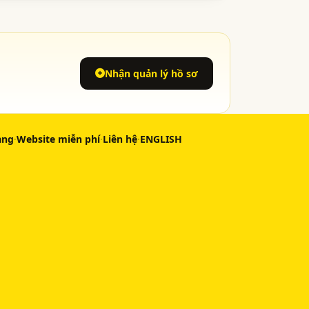
Nhận quản lý hồ sơ
àng
·
Website miễn phí
·
Liên hệ
·
ENGLISH