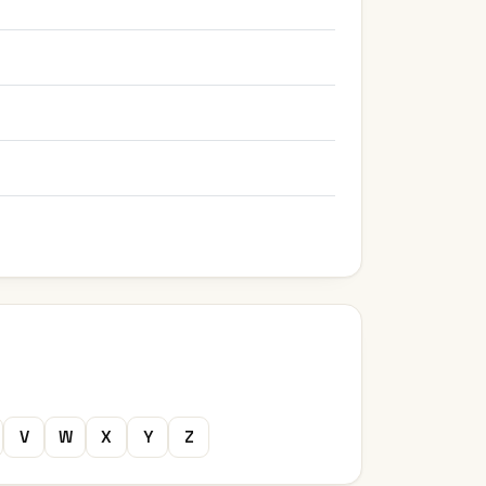
V
W
X
Y
Z