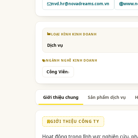
nvd.hr@novadreams.com.vn
www.n
LOẠI HÌNH KINH DOANH
Dịch vụ
NGÀNH NGHỀ KINH DOANH
Công Viên
Giới thiệu chung
Sản phẩm dịch vụ
H
GIỚI THIỆU CÔNG TY
Hoạt động trong lĩnh vực nghiên cứu, phá