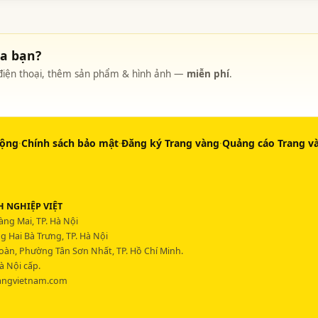
ủa bạn?
, điện thoại, thêm sản phẩm & hình ảnh —
miễn phí
.
động
·
Chính sách bảo mật
·
Đăng ký Trang vàng
·
Quảng cáo Trang v
 NGHIỆP VIỆT
ng Mai, TP. Hà Nội
 Hai Bà Trưng, TP. Hà Nội
Hoàn, Phường Tân Sơn Nhất, TP. Hồ Chí Minh.
à Nội cấp.
angvietnam.com