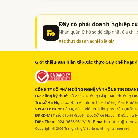
Đây có phải doanh nghiệp c
Nhận quản lý hồ sơ để cập nhật địa chỉ
Xác thực doanh nghiệp là gì?
Giới thiệu
·
Ban biên tập
·
Xác thực
·
Quy chế hoạt 
CÔNG TY CỔ PHẦN CÔNG NGHỆ VÀ THÔNG TIN DOANH
Đ/c đăng ký thuế:
Số 222B, Đường Giáp Bát, Phường Hoà
Trụ sở Hà Nội:
Tòa Nhà Vinafood1, 94 Lương Yên, Phường
VPGD TP.HCM:
Lầu 4, Bách Việt Building, 65 Trần Quốc 
ĐKKD-MST số:
0104478506 - Do: Sở Kế Hoạch & Đầu Tư H
Điện Thoại:
024. 3636 9512/18 -
E-mail:
contact@trangv
Copyright © 2008 Trang vàng Việt Nam. All rights reserved.