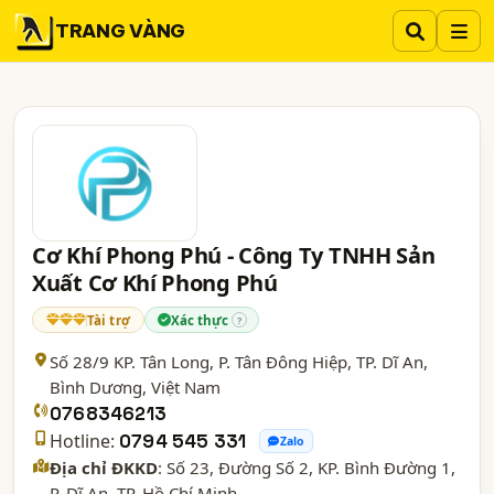
TRANG VÀNG
Cơ Khí Phong Phú - Công Ty TNHH Sản
Xuất Cơ Khí Phong Phú
Tài trợ
Xác thực
?
Số 28/9 KP. Tân Long, P. Tân Đông Hiệp, TP. Dĩ An,
Bình Dương
, Việt Nam
0768346213
Hotline:
0794 545 331
Zalo
Địa chỉ ĐKKD
: Số 23, Đường Số 2, KP. Bình Đường 1,
P. Dĩ An, TP. Hồ Chí Minh