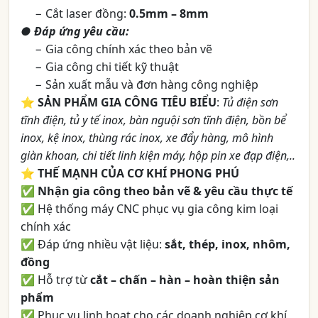
− Cắt laser đồng:
0.5mm – 8mm
● Đáp ứng yêu cầu:
− Gia công chính xác theo bản vẽ
− Gia công chi tiết kỹ thuật
− Sản xuất mẫu và đơn hàng công nghiệp
⭐️
SẢN PHẨM GIA CÔNG TIÊU BIỂU
:
Tủ điện sơn
tĩnh điện, tủ y tế inox, bàn nguội sơn tĩnh điện, bồn bể
inox, kệ inox, thùng rác inox, xe đẩy hàng, mô hình
giàn khoan, chi tiết linh kiện máy, hộp pin xe đạp điện,..
⭐️
THẾ MẠNH CỦA CƠ KHÍ PHONG PHÚ
✅
Nhận gia công theo bản vẽ & yêu cầu thực tế
✅ Hệ thống máy CNC phục vụ gia công kim loại
chính xác
✅ Đáp ứng nhiều vật liệu:
sắt, thép, inox, nhôm,
đồng
✅ Hỗ trợ từ
cắt – chấn – hàn – hoàn thiện sản
phẩm
✅ Phục vụ linh hoạt cho các doanh nghiệp cơ khí,