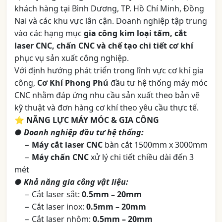
khách hàng tại Bình Dương, TP. Hồ Chí Minh, Đồng
Nai và các khu vực lân cận. Doanh nghiệp tập trung
vào các hạng mục
gia công kim loại tấm, cắt
laser CNC, chấn CNC và chế tạo chi tiết cơ khí
phục vụ sản xuất công nghiệp.
Với định hướng phát triển trong lĩnh vực cơ khí gia
công,
Cơ Khí Phong Phú
đầu tư hệ thống máy móc
CNC nhằm đáp ứng nhu cầu sản xuất theo bản vẽ
kỹ thuật và đơn hàng cơ khí theo yêu cầu thực tế.
⭐️
NĂNG LỰC MÁY MÓC & GIA CÔNG
● Doanh nghiệp đầu tư hệ thống:
−
Máy cắt laser CNC
bàn cắt 1500mm x 3000mm
−
Máy chấn CNC
xử lý chi tiết chiều dài đến 3
mét
● Khả năng gia công vật liệu:
− Cắt laser sắt:
0.5mm – 20mm
− Cắt laser inox:
0.5mm – 20mm
− Cắt laser nhôm:
0.5mm – 20mm