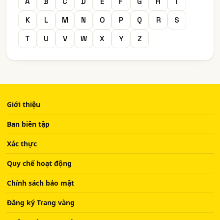
A
B
C
D
E
F
G
H
I
K
L
M
N
O
P
Q
R
S
T
U
V
W
X
Y
Z
Giới thiệu
Ban biên tập
Xác thực
Quy chế hoạt động
Chính sách bảo mật
Đăng ký Trang vàng