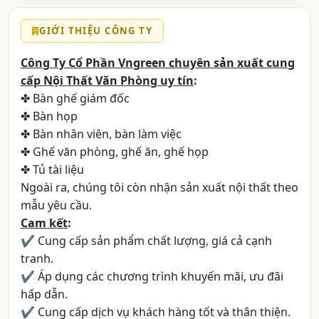
GIỚI THIỆU CÔNG TY
Công Ty Cổ Phần Vngreen chuyên sản xuất cung
cấp Nội Thất Văn Phòng uy tín
:
✤ Bàn ghế giám đốc
✤ Bàn họp
✤ Bàn nhân viên, bàn làm việc
✤ Ghế văn phòng, ghế ăn, ghế họp
✤ Tủ tài liệu
Ngoài ra, chúng tôi còn nhận sản xuất nội thất theo
mẫu yêu cầu.
Cam kết
:
✔ Cung cấp sản phẩm chất lượng, giá cả cạnh
tranh.
✔ Áp dụng các chương trình khuyến mãi, ưu đãi
hấp dẫn.
✔ Cung cấp dịch vụ khách hàng tốt và thân thiện.