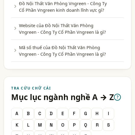
Đồ Nội Thất Văn Phòng Vngreen - Công Ty
Cổ Phần Vngreen kinh doanh lĩnh vực gì?
Website của Đồ Nội Thất Văn Phòng
Vngreen - Công Ty Cổ Phần Vngreen là gì?
Mã số thuế của Đồ Nội Thất Văn Phòng
Vngreen - Công Ty Cổ Phần Vngreen là gì?
TRA CỨU CHỮ CÁI
Mục lục ngành nghề A → Z
?
A
B
C
D
E
F
G
H
I
K
L
M
N
O
P
Q
R
S