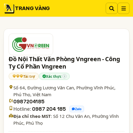
TRANG VÀNG
Đồ Nội Thất Văn Phòng Vngreen - Công
Ty Cổ Phần Vngreen
Tài trợ
Xác thực
?
Số 64, Đường Lương Văn Can, Phường Vĩnh Phúc,
Phú Thọ
, Việt Nam
0987204185
Hotline:
0987 204 185
Zalo
Địa chỉ theo MST
: Số 12 Chu Văn An, Phường Vĩnh
Phúc, Phú Thọ