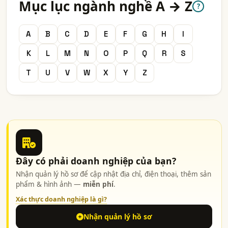
Mục lục ngành nghề A → Z
?
A
B
C
D
E
F
G
H
I
K
L
M
N
O
P
Q
R
S
T
U
V
W
X
Y
Z
Đây có phải doanh nghiệp của bạn?
Nhận quản lý hồ sơ để cập nhật địa chỉ, điện thoại, thêm sản
phẩm & hình ảnh —
miễn phí
.
Xác thực doanh nghiệp là gì?
Nhận quản lý hồ sơ