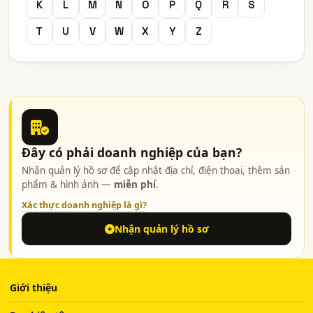
K
L
M
N
O
P
Q
R
S
T
U
V
W
X
Y
Z
Đây có phải doanh nghiệp của bạn?
Nhận quản lý hồ sơ để cập nhật địa chỉ, điện thoại, thêm sản
phẩm & hình ảnh —
miễn phí
.
Xác thực doanh nghiệp là gì?
Nhận quản lý hồ sơ
Giới thiệu